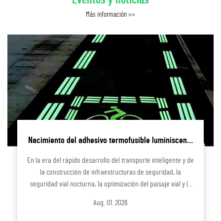
Eventos y noticias
Más información >>
Nacimiento del adhesivo termofusible luminiscente
con posluminiscencia ultra prolongada | Producto
En la era del rápido desarrollo del transporte inteligente y de
innovador de I+D independiente de Hangzhou
la construcción de infraestructuras de seguridad, la
Junting Optoelectronic Technology
seguridad vial nocturna, la optimización del paisaje vial y la
alerta temprana de peligros ocultos en las instalaciones
Aug. 01. 2026
públicas se han convertido en preocupaciones centrales de
la infraestructura urbana y rural...