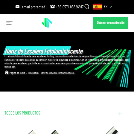
ES
[email protected]
+86-0571-85826917
Obtener una cotización
Nariz de Escalera Fotoluminiscente
El reborde fotoluminiscente para escaleras Junting, que combina materiales de vanguardia con un diseño brillante único, se
ilumina por la noche para guiar su camino y mejorar la seguridad al caminar. Con un rendimiento antideslizante destacado, este
reborde para escaleras que brilla en la oscuridad es adecuado para diversos entornos, protegiendo cada paso que usted y su
familia dan.
Página de inicio
>
Productos
>
Nariz de Escalera Fotoluminiscente
TODOS LOS PRODUCTOS