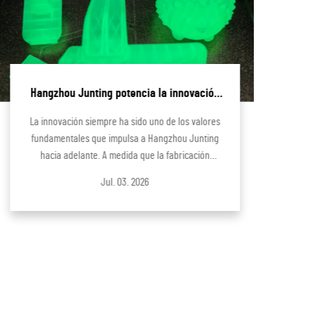
Hangzhou Junting potencia la innovación
con soluciones industriales de impresión
La innovación siempre ha sido uno de los valores
E
3D
fundamentales que impulsa a Hangzhou Junting
hacia adelante. A medida que la fabricación
continúa evolucionando hacia una mayor
Jul. 03. 2026
flexibilidad, precisión y personalización, las
empresas buscan formas más rápidas y eficientes
de desarrollar nuevos productos...