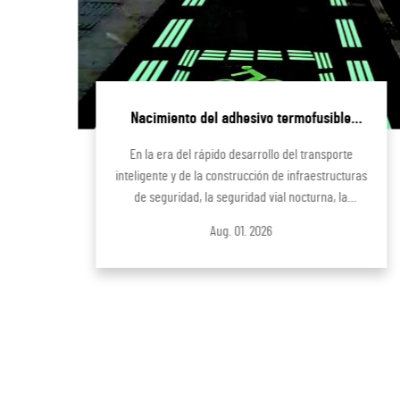
Nacimiento del adhesivo termofusible
ad
luminiscente con postluminiscencia ultra
en
En la era del rápido desarrollo del transporte
-
prolongada | Producto innovador de I+D
e
inteligente y de la construcción de infraestructuras
independiente de Hangzhou Junting
de seguridad, la seguridad vial nocturna, la
Optoelectronic Technology
e
optimización del paisaje vial y la detección
Aug. 01. 2026
to
temprana de riesgos en instalaciones públicas se
han convertido en preocupaciones centrales de las
infraestructuras urbanas y rurales...