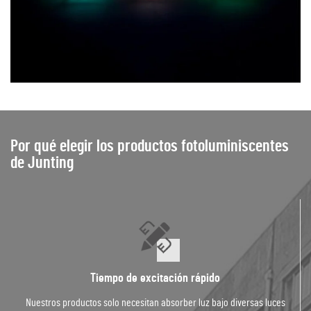
Por qué elegir los productos fotoluminiscentes
de Junting
Tiempo de excitación rápido
Nuestros productos solo necesitan absorber luz bajo diversas luces