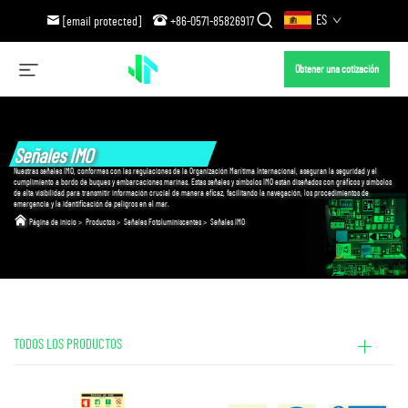
ES
[email protected]
+86-0571-85826917
Obtener una cotización
Señales IMO
Nuestras señales IMO, conformes con las regulaciones de la Organización Marítima Internacional, aseguran la seguridad y el
cumplimiento a bordo de buques y embarcaciones marinas. Estas señales y símbolos IMO están diseñados con gráficos y símbolos
de alta visibilidad para transmitir información crucial de manera eficaz, facilitando la navegación, los procedimientos de
emergencia y la identificación de peligros en el mar.
Página de inicio
>
Productos
>
Señales Fotoluminiscentes
>
Señales IMO
TODOS LOS PRODUCTOS