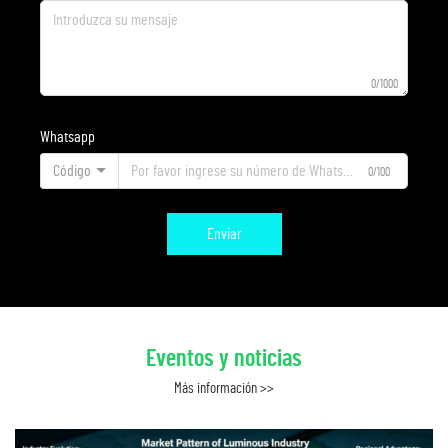
0/1000
Whatsapp
Código
0/100
Enviar
Eventos y noticias
Más información >>