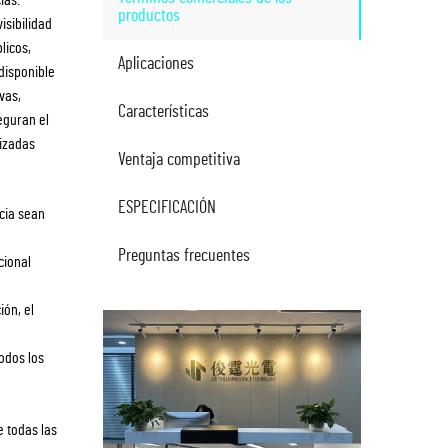
productos
isibilidad
licos,
Aplicaciones
disponible
vas,
Características
eguran el
lizadas
Ventaja competitiva
ESPECIFICACIÓN
cia sean
Preguntas frecuentes
cional
ión, el
odos los
e todas las