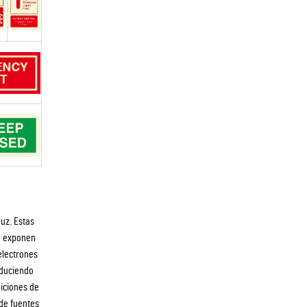
luz. Estas
e exponen
 electrones
oduciendo
diciones de
 de fuentes