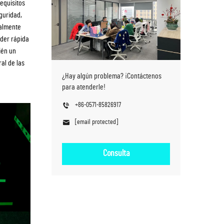
equisitos
guridad,
salmente
nder rápida
ién un
al de las
¿Hay algún problema? ¡Contáctenos
para atenderle!
+86-0571-85826917
[email protected]
Consulta