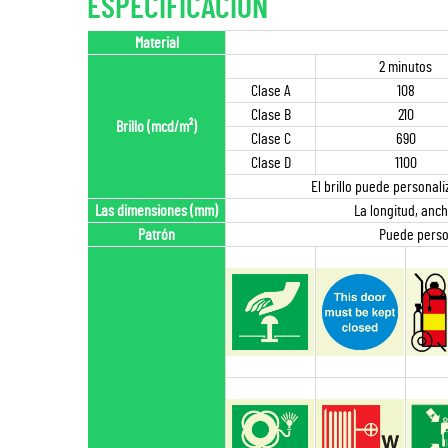
ESPECIFICACIÓN
Material
2 minutos
Clase A
108
Clase B
210
Brillo (mcd/m²)
Clase C
690
Clase D
1100
El brillo puede personal
Las dimensiones (mm)
La longitud, anc
Patrón
Puede person