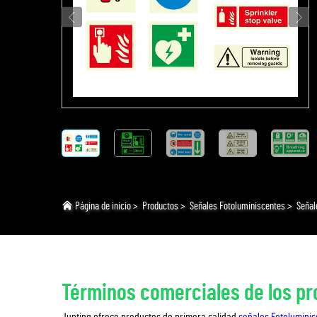
Página de inicio
>
Productos
>
Señales Fotoluminiscentes
>
Señal
Términos comerciales de los p
Junting ofrece productos de primera calidad
señales Fotolumini