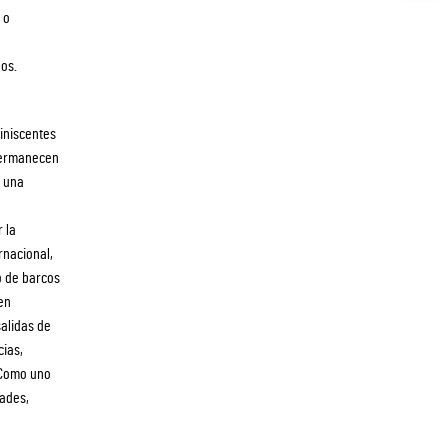
 o
nos.
iniscentes
 permanecen
n una
 la
rnacional,
o de barcos
en
alidas de
cias,
. Como uno
dades,