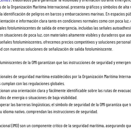
de la Organización Marítima Internacional, presenta gráficos y símbolos de alta v
 la identificación de peligros en barcos y embarcaciones marinas. En espacios púb
rientación e información clara tanto en condiciones normales como con poca luz, 
ales fotoluminiscentes de salida de emergencia, incluidas las señales autoadhesi
en situaciones de poca luz, con materiales altamente visibles y duraderos que as
 señales fotoluminiscentes, ofrecemos precios competitivos y soluciones persona
d con nuestras soluciones de señalización de salida fotoluminiscente.
luminiscentes de la OMI garantizan que las instrucciones de seguridad y emergen
ionales de seguridad marítima establecidos por la Organización Marítima Interna
s cumplan con las regulaciones globales.
ionan una orientación clara y fácilmente identificable sobre las rutas de evacuac
os de energía o situaciones de baja visibilidad.
perar las barreras lingüísticas; el símbolo de seguridad de la OMI garantiza que t
u idioma nativo, comprendan las instrucciones de seguridad.
nacional (IMO) son un componente crítico de la seguridad marítima, asegurando qu