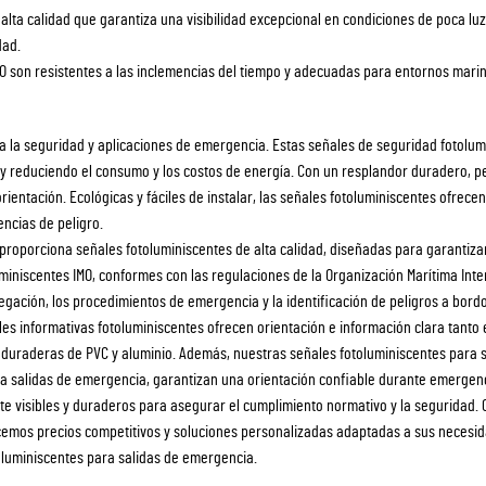
alta calidad que garantiza una visibilidad excepcional en condiciones de poca luz
dad.
MO son resistentes a las inclemencias del tiempo y adecuadas para entornos mari
 la seguridad y aplicaciones de emergencia. Estas señales de seguridad fotolum
e y reduciendo el consumo y los costos de energía. Con un resplandor duradero,
rientación. Ecológicas y fáciles de instalar, las señales fotoluminiscentes ofrece
encias de peligro.
 proporciona señales fotoluminiscentes de alta calidad, diseñadas para garantizar
uminiscentes IMO, conformes con las regulaciones de la Organización Marítima Inte
avegación, los procedimientos de emergencia y la identificación de peligros a bord
es informativas fotoluminiscentes ofrecen orientación e información clara tanto 
 duraderas de PVC y aluminio. Además, nuestras señales fotoluminiscentes para s
ra salidas de emergencia, garantizan una orientación confiable durante emergen
nte visibles y duraderos para asegurar el cumplimiento normativo y la seguridad
recemos precios competitivos y soluciones personalizadas adaptadas a sus necesi
toluminiscentes para salidas de emergencia.