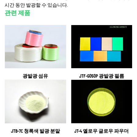
시간 동안 발광할 수 있습니다.
관련 제품
광발광 섬유
JTF-G050P 광발광 필름
JTB-7C 청록색 발광 분말
JT-4 옐로우 글로우 파우더