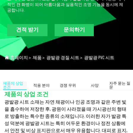
적인 캔 화병이 되어 아름다움과 실용적인 조명 기능을 동시에 제
공합니다.
견적 받기
문의하기
홈페이지
>
제품
>
광발광 경질 시트
>
광발광 PVC 시트
제품의 상업
자주 묻는 질
적용 분야
경쟁 우위
사양
조건
문
제품의 상업 조건
광발광 시트 소재는 자연 채광이나 인공 조명과 같은 주변 빛
을 흡수하여 저장한 후, 광원이 사라졌을 때 가시광선의 형태
로 방출하는 특수한 종류의 소재입니다. 이러한 자가 발광 특
성 덕분에 광발광 시트는 특히 어두운 환경이나 정전 상황에
서 안전 및 비상 표지판으로서 매우 유용합니다. 대피로 표지,