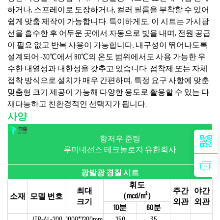
하거나, 스프레이로 도장하거나, 컬러 필름을 부착할 수 있어
쉽게 맞춤 제작이 가능합니다. 특이하게도, 이 시트는 가시광
선을 흡수한 후 어두운 곳에서 자동으로 빛을 내며, 전원 공급
이 필요 없고 반복 사용이 가능합니다. 내구성이 뛰어나도록
설계되어 -30℃에서 80℃의 온도 범위에서도 사용 가능한 우
수한 내열성과 내한성을 갖추고 있습니다. 접착제 또는 자체
접착 방식으로 설치가 매우 간편하며, 특정 요구 사항에 맞춘
맞춤형 크기 제공이 가능해 다양한 용도로 활용할 수 있는 다
재다능하고 친환경적인 선택지가 됩니다.
사양
항저우 준팅
루미네선스 테크놀로지 유한회사
광발광 경질 시트
휘도
최대
주간
야간
（mcd/m²）
소재
모델 번호
크기
외관
외관
10분
60분
JTP-AL-200
1000*1200mm
250
35