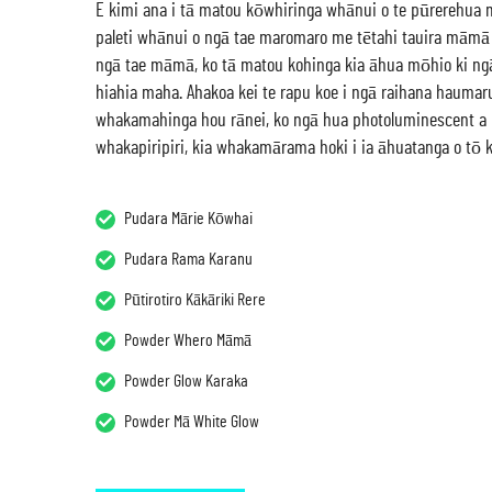
E kimi ana i tā matou kōwhiringa whānui o te pūrerehua m
paleti whānui o ngā tae maromaro me tētahi tauira māmā o
ngā tae māmā, ko tā matou kohinga kia āhua mōhio ki ngā 
hiahia maha. Ahakoa kei te rapu koe i ngā raihana haumar
whakamahinga hou rānei, ko ngā hua photoluminescent a 
whakapiripiri, kia whakamārama hoki i ia āhuatanga o tō 
Pudara Mārie Kōwhai
Pudara Rama Karanu
Pūtirotiro Kākāriki Rere
Powder Whero Māmā
Powder Glow Karaka
Powder Mā White Glow