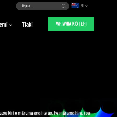
MI
WHIWHIA KŌTEHI
emi
Tiaki
tou kiri e mārama ana i te ao, he mārama hira, roa