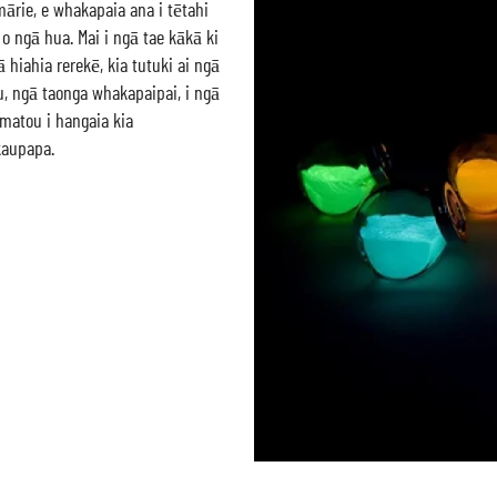
ārie, e whakapaia ana i tētahi
 ngā hua. Mai i ngā tae kākā ki
hiahia rerekē, kia tutuki ai ngā
u, ngā taonga whakapaipai, i ngā
matou i hangaia kia
kaupapa.