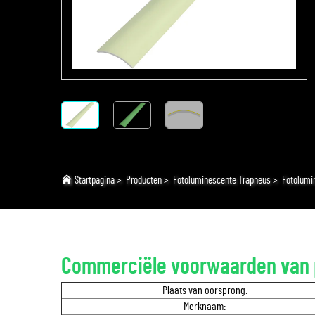
Startpagina
>
Producten
>
Fotoluminescente Trapneus
>
Fotolumi
Commerciële voorwaarden van 
Plaats van oorsprong:
Merknaam: