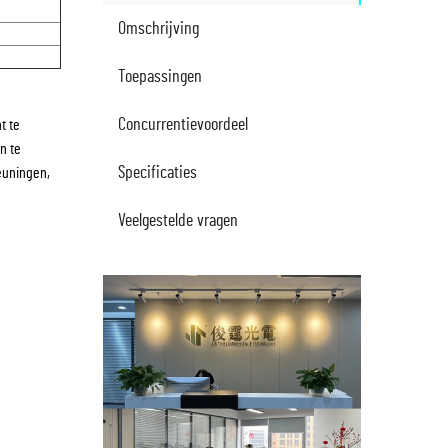
Omschrijving
Toepassingen
Concurrentievoordeel
t te
n te
Specificaties
euningen,
Veelgestelde vragen