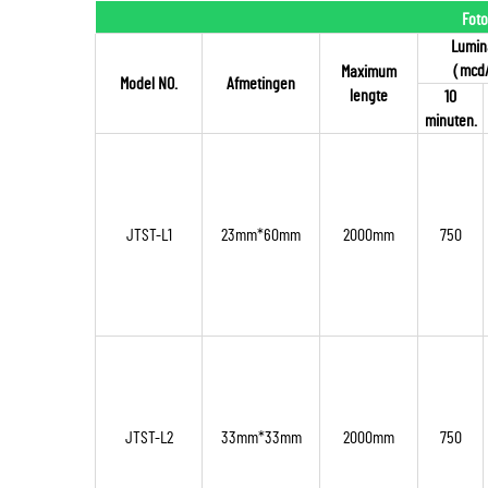
Foto
Lumin
（
mcd
Maximum
Model NO.
Afmetingen
lengte
10
minuten.
JTST-L1
23mm*60mm
2000mm
750
JTST-L2
33mm*33mm
2000mm
750