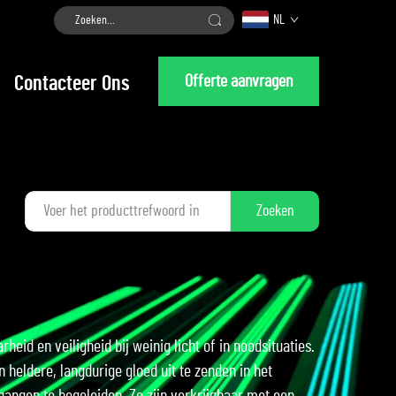
NL
Offerte aanvragen
Contacteer Ons
Zoeken
id en veiligheid bij weinig licht of in noodsituaties.
heldere, langdurige gloed uit te zenden in het