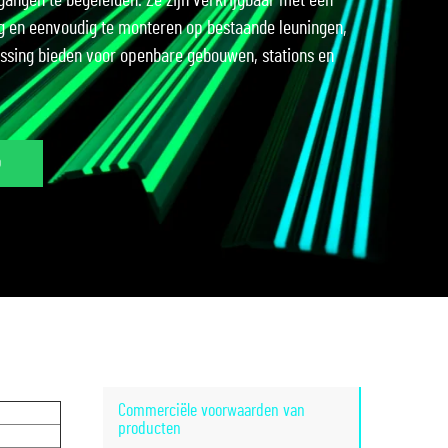
gangen te begeleiden. Ze zijn verkrijgbaar met een
ng en eenvoudig te monteren op bestaande leuningen,
ossing bieden voor openbare gebouwen, stations en
p
Commerciële voorwaarden van
producten