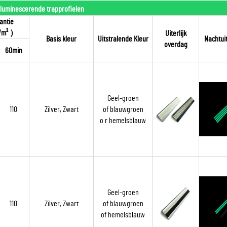
luminescerende trapprofielen
antie
/m²
）
Uiterlijk
Basis kleur
Uitstralende Kleur
Nachtuit
overdag
60min
Geel-groen
110
Zilver, Zwart
of blauwgroen
o
r hemelsblauw
Geel-groen
110
Zilver, Zwart
of blauwgroen
of hemelsblauw