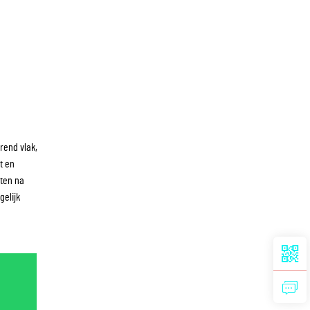
rend vlak,
t en
hten na
gelijk