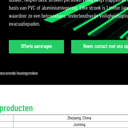
donker, helpen deze stroken personen veilig langs trappen en 
basis van PVC of aluminiumlegering. Elke strook is 1 meter la
waardoor ze een betrouwbare, onderhoudsvrije veiligheidsopl
evacuatiepaden.
Offerte aanvragen
Neem contact met ons o
nescerende leuningstroken
producten
Zhejiang, China
Junting