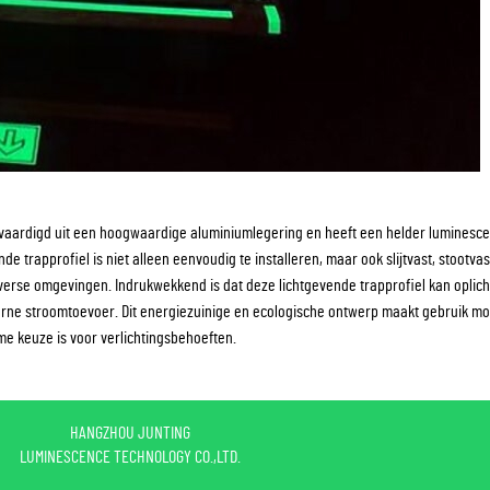
rvaardigd uit een hoogwaardige aluminiumlegering en heeft een helder luminesce
de trapprofiel is niet alleen eenvoudig te installeren, maar ook slijtvast, stootvas
diverse omgevingen. Indrukwekkend is dat deze lichtgevende trapprofiel kan oplic
terne stroomtoevoer. Dit energiezuinige en ecologische ontwerp maakt gebruik mo
e keuze is voor verlichtingsbehoeften.
HANGZHOU JUNTING
LUMINESCENCE TECHNOLOGY CO.,LTD.