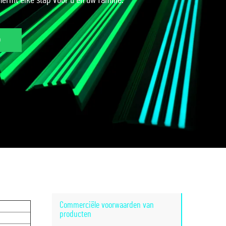
hermt elke stap voor u en uw familie.
p
Commerciële voorwaarden van
producten