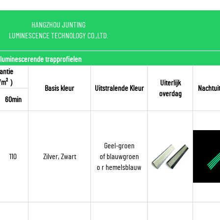
HANGZHOU JUNTING
LUMINESCENCE TECHNOLOGY CO.,LTD.
luminescerende trapprofielen
antie
/m²
）
Uiterlijk
Basis kleur
Uitstralende Kleur
Nachtuit
overdag
60min
Geel-groen
110
Zilver, Zwart
of blauwgroen
o
r hemelsblauw