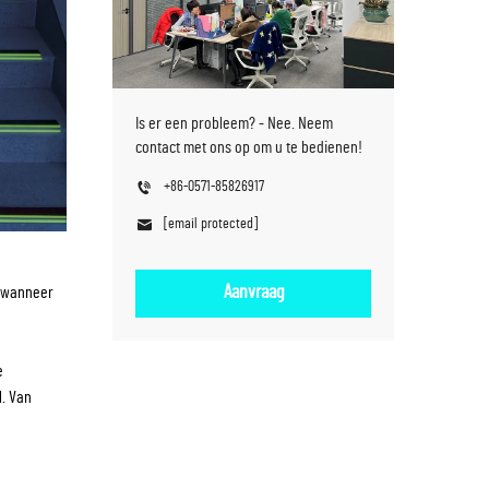
Is er een probleem? - Nee. Neem
contact met ons op om u te bedienen!
+86-0571-85826917
[email protected]
Aanvraag
n wanneer
e
l. Van