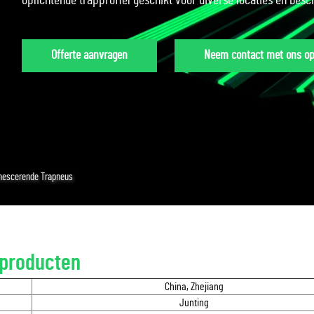
oplichtende trapprofiel geschikt voor diverse locaties en besc
Offerte aanvragen
Neem contact met ons o
nescerende Trapneus
producten
China, Zhejiang
Junting