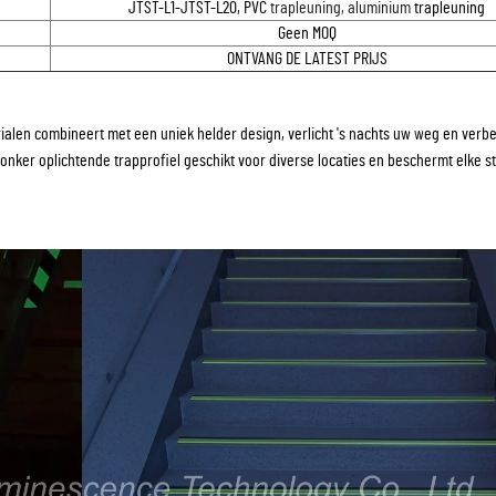
JTST-L1-JTST-L20, PVC
trapleuning, aluminium
trapleuning
Geen MOQ
ONTVANG DE LATEST PRIJS
alen combineert met een uniek helder design, verlicht 's nachts uw weg en verbe
t donker oplichtende trapprofiel geschikt voor diverse locaties en beschermt elke s