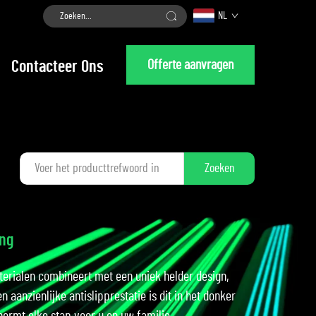
NL
Offerte aanvragen
Contacteer Ons
Zoeken
ing
erialen combineert met een uniek helder design,
n aanzienlijke antislipprestatie is dit in het donker