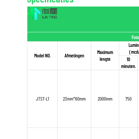
Foto
Lumin
（
mcd
Maximum
Model NO.
Afmetingen
lengte
10
minuten.
JTST-L1
23mm*60mm
2000mm
750