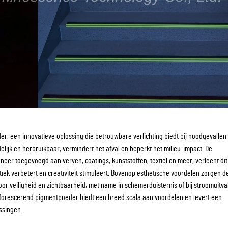
r, een innovatieve oplossing die betrouwbare verlichting biedt bij noodgevalle
ndelijk en herbruikbaar, vermindert het afval en beperkt het milieu-impact. De
eer toegevoegd aan verven, coatings, kunststoffen, textiel en meer, verleent dit
ek verbetert en creativiteit stimuleert. Bovenop esthetische voordelen zorgen d
r veiligheid en zichtbaarheid, met name in schemerduisternis of bij stroomuitva
sforescerend pigmentpoeder biedt een breed scala aan voordelen en levert een
ssingen.