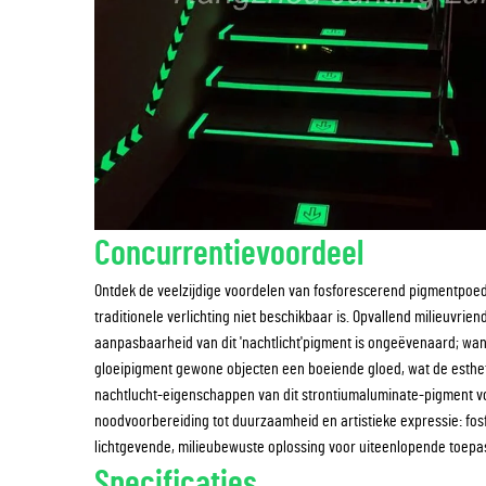
Concurrentievoordeel
Ontdek de veelzijdige voordelen van fosforescerend pigmentpoede
traditionele verlichting niet beschikbaar is. Opvallend milieuvrie
aanpasbaarheid van dit 'nachtlicht'pigment is ongeëvenaard; wann
gloeipigment gewone objecten een boeiende gloed, wat de estheti
nachtlucht-eigenschappen van dit strontiumaluminate-pigment voo
noodvoorbereiding tot duurzaamheid en artistieke expressie: fo
lichtgevende, milieubewuste oplossing voor uiteenlopende toepa
Specificaties