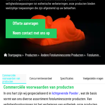
veiligheidstoepassingen tot esthetische verbeteringen, onze producten bieden
veelzijdige toepassingen die zijn afgestemd op uw behoeften.
Offerte aanvragen
Neem contact met ons op
Startpagina
>
Producten
>
Andere Fotoluminescente Producten
>
Fotoluminescente Handgemaakte Artikelen
Commerciële
voorwaarden van
Concurrentievoordeel
Specificaties
Veelgestelde vragen
producten
Commerciële voorwaarden van producten
In ons hart zijn wij gespecialiseerd in
lichtgevende Poeder
, wat de basis
vormt van ons diverse assortiment fotoluminescente producten. Van
veiligheidsoplossingen tot het verbeteren van esthetiek: onze producten