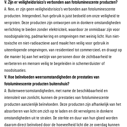
V: Zijn er veiligheidsrisico's verbonden aan fotoluminescente producten?
A: Nee, er zijn geen veiligheidsrisico's verbonden aan fotoluminescente
producten. Integendeel, hun gebruik is juist bedoeld om onze veiligheid te
vergroten. Deze producten zijn ontworpen om in donkere omstandigheden
verlichting te bieden zonder elektriciteit, waardoor ze onmisbaar zijn voor
noodsignalering, padmarkering en omgevingen met weinig licht. Hun niet-
toxische en niet-radioactieve aard maakt hen veilig voor gebruik in
uiteenlopende omgevingen, van residentieel tot commercieel, en draagt op
die manier bij aan het welzijn van personen door de zichtbaarheid te
verbeteren en mensen veilig te begeleiden in schemerduister of
noodsituaties.
V: Hoe beïnvloeden weersomstandigheden de prestaties van
fotoluminescente producten buitenshuis?
A: Buitenweersomstandigheden, met name de beschikbaarheid en
intensiteit van zonlicht, kunnen de prestaties van fotoluminescente
producten aanzienlijk beïnvloeden. Deze producten zijn afhankelijk van het
absorberen van licht om zich op te laden en dit vervolgens in donkere
omstandigheden uit te stralen. De sterkte en duur van hun gloed worden
daarom direct beïnvloed door de hoeveelheid licht die ze overdag kunnen