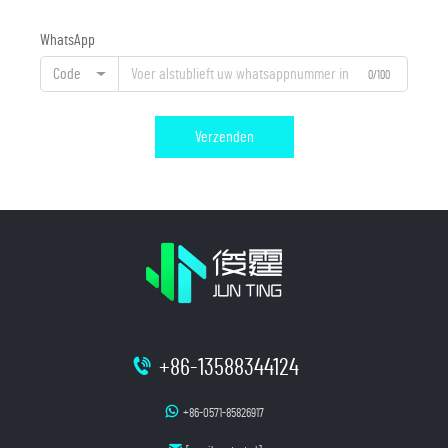
WhatsApp
Code
0/100
Verzenden
+86-13588344124
+86-0571-85826917