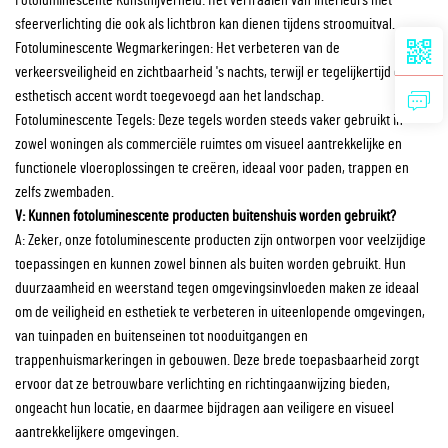
Fotoluminescente Kunstnijverheid: Het verfraaien van interieurs met
sfeerverlichting die ook als lichtbron kan dienen tijdens stroomuitval.
Fotoluminescente Wegmarkeringen: Het verbeteren van de
verkeersveiligheid en zichtbaarheid 's nachts, terwijl er tegelijkertijd een
esthetisch accent wordt toegevoegd aan het landschap.
Fotoluminescente Tegels: Deze tegels worden steeds vaker gebruikt in
zowel woningen als commerciële ruimtes om visueel aantrekkelijke en
functionele vloeroplossingen te creëren, ideaal voor paden, trappen en
zelfs zwembaden.
V: Kunnen fotoluminescente producten buitenshuis worden gebruikt?
A: Zeker, onze fotoluminescente producten zijn ontworpen voor veelzijdige
toepassingen en kunnen zowel binnen als buiten worden gebruikt. Hun
duurzaamheid en weerstand tegen omgevingsinvloeden maken ze ideaal
om de veiligheid en esthetiek te verbeteren in uiteenlopende omgevingen,
van tuinpaden en buitenseinen tot nooduitgangen en
trappenhuismarkeringen in gebouwen. Deze brede toepasbaarheid zorgt
ervoor dat ze betrouwbare verlichting en richtingaanwijzing bieden,
ongeacht hun locatie, en daarmee bijdragen aan veiligere en visueel
aantrekkelijkere omgevingen.