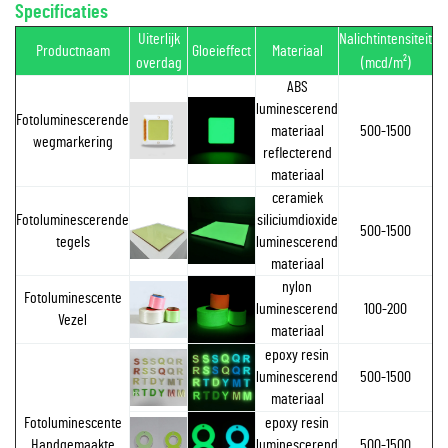
Specificaties
Uiterlijk
Nalichtintensiteit
Productnaam
Gloeieffect
Materiaal
overdag
(mcd/m²)
ABS
luminescerend
Fotoluminescerende
materiaal
500-1500
wegmarkering
reflecterend
materiaal
ceramiek
Fotoluminescerende
siliciumdioxide
500-1500
tegels
luminescerend
materiaal
nylon
Fotoluminescente
luminescerend
100-200
Vezel
materiaal
epoxy resin
luminescerend
500-1500
materiaal
Fotoluminescente
epoxy resin
Handgemaakte
luminescerend
500-1500