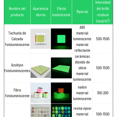
Intensidad
Nombre del
Apariencia
Efecto
del brillo
Material
producto
diurna
luminiscente
residual
(mcd/m²)
ABS
Tachuela de
material
Calzada
luminiscente
500-1500
Fotoluminiscente
material
reflectante
cerámicas
dióxido de
Azulejos
silicio
500-1500
Fotoluminiscentes
material
luminiscente
nailon
Fibra
material
100-200
Fotoluminiscente
luminiscente
resina epoxi
material
500-1500