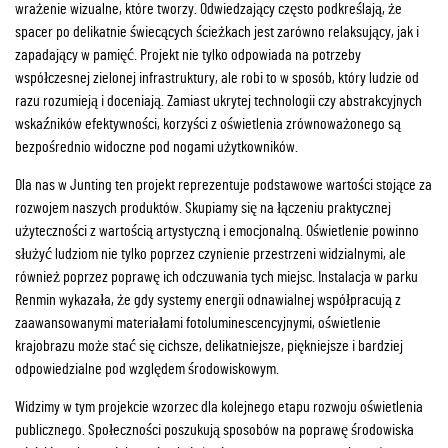
wrażenie wizualne, które tworzy. Odwiedzający często podkreślają, że
spacer po delikatnie świecących ścieżkach jest zarówno relaksujący, jak i
zapadający w pamięć. Projekt nie tylko odpowiada na potrzeby
współczesnej zielonej infrastruktury, ale robi to w sposób, który ludzie od
razu rozumieją i doceniają. Zamiast ukrytej technologii czy abstrakcyjnych
wskaźników efektywności, korzyści z oświetlenia zrównoważonego są
bezpośrednio widoczne pod nogami użytkowników.
Dla nas w Junting ten projekt reprezentuje podstawowe wartości stojące za
rozwojem naszych produktów. Skupiamy się na łączeniu praktycznej
użyteczności z wartością artystyczną i emocjonalną. Oświetlenie powinno
służyć ludziom nie tylko poprzez czynienie przestrzeni widzialnymi, ale
również poprzez poprawę ich odczuwania tych miejsc. Instalacja w parku
Renmin wykazała, że gdy systemy energii odnawialnej współpracują z
zaawansowanymi materiałami fotoluminescencyjnymi, oświetlenie
krajobrazu może stać się cichsze, delikatniejsze, piękniejsze i bardziej
odpowiedzialne pod względem środowiskowym.
Widzimy w tym projekcie wzorzec dla kolejnego etapu rozwoju oświetlenia
publicznego. Społeczności poszukują sposobów na poprawę środowiska