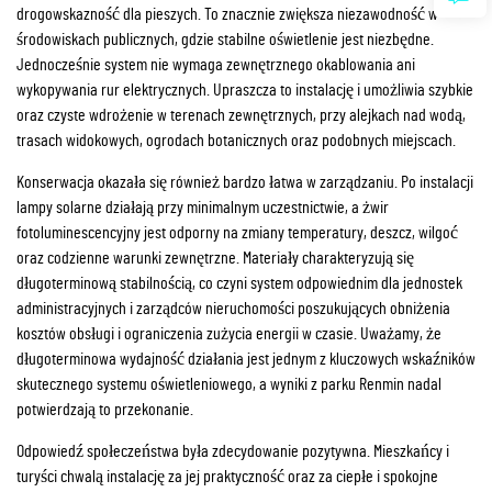
drogowskazność dla pieszych. To znacznie zwiększa niezawodność w
środowiskach publicznych, gdzie stabilne oświetlenie jest niezbędne.
Jednocześnie system nie wymaga zewnętrznego okablowania ani
wykopywania rur elektrycznych. Upraszcza to instalację i umożliwia szybkie
oraz czyste wdrożenie w terenach zewnętrznych, przy alejkach nad wodą,
trasach widokowych, ogrodach botanicznych oraz podobnych miejscach.
Konserwacja okazała się również bardzo łatwa w zarządzaniu. Po instalacji
lampy solarne działają przy minimalnym uczestnictwie, a żwir
fotoluminescencyjny jest odporny na zmiany temperatury, deszcz, wilgoć
oraz codzienne warunki zewnętrzne. Materiały charakteryzują się
długoterminową stabilnością, co czyni system odpowiednim dla jednostek
administracyjnych i zarządców nieruchomości poszukujących obniżenia
kosztów obsługi i ograniczenia zużycia energii w czasie. Uważamy, że
długoterminowa wydajność działania jest jednym z kluczowych wskaźników
skutecznego systemu oświetleniowego, a wyniki z parku Renmin nadal
potwierdzają to przekonanie.
Odpowiedź społeczeństwa była zdecydowanie pozytywna. Mieszkańcy i
turyści chwalą instalację za jej praktyczność oraz za ciepłe i spokojne