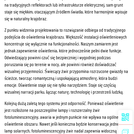
na tradycyjnych reflektorach lub infrastrukturze elektrycznej, sam grunt
staje się miękkim, otaczającym źródłem światła, które harmonijnie wpisuje
się w naturalny krajobraz.
Z punktu widzenia projektowania to rozwiązanie odbiega od tradycyjnego
podejścia do oświetlenia krajobrazu. Większość instalacji oświetleniowych
koncentruje się wyłącznie na funkcjonalności. Naszym zamiarem jest
jednak zapewnienie oświetlenia, które jednocześnie pełni dwie funkcje.
Odwiedzający powinni czuć się bezpieczniej i wygodniej podczas
poruszania się po terenie w nocy, ale powinni również doświadczać
wizualnej przyjemności. Świecący żwir przypomina rozrzucone gwiazdy na
ścieżce, tworząc romantyczną i uspokajającą atmosferę, która budzi
emocje. Oświetlenie staje się nie tylko narzędziem. Staje się częścią
wizualnej narracji parku, łącząc naturę, technologię i przestrzeń ludzką.
Kolejną dużą zaletą tego systemu jest odporność. Ponieważ oświetlenie
jest rozłożone na poszczególne lampy i rozszerzalny żwir
fotoluminescencyjny, awaria w jednym punkcie nie wpływa na ogólne
oświetlenie obszaru. Nawet jeśli konieczna będzie konserwacja jednej z
lamp solarnych, fotoluminescencyjny żwir nadal zapewnia widoczną