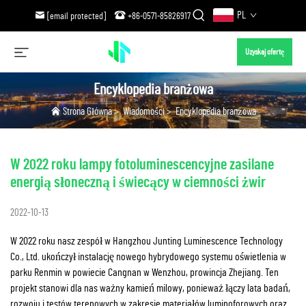
PL
[email protected]
+86-0571-85826917
Uzyskaj ofertę
Encyklopedia branżowa
Strona Główna
>
Wiadomości
>
Encyklopedia branżowa
W 2022 roku lampy fotoluminescencyjne zasilane
energią słoneczną i świecący w ciemności żwir
2022-10-13
W 2022 roku nasz zespół w Hangzhou Junting Luminescence Technology
Co., Ltd. ukończył instalację nowego hybrydowego systemu oświetlenia w
parku Renmin w powiecie Cangnan w Wenzhou, prowincja Zhejiang. Ten
projekt stanowi dla nas ważny kamień milowy, ponieważ łączy lata badań,
rozwoju i testów terenowych w zakresie materiałów luminoforowych oraz