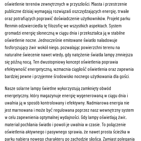
oświetlenie terenów zewnętrznych w przyszłości. Miasta i przestrzenie
publiczne dzisiaj wymagają rozwiązań oszczędzających energię, trwałe
oraz potrafiących poprawić doświadczenie użytkowników. Projekt parku
Renmin odzwierciedla tę filozofię we wszystkich aspektach. System
gromadzi energię słoneczną w ciągu dnia i przekształca ją w stabilne
oświetlenie nocne. Jednocześnie emitowane światło naładowuje
fosforyzujący żwir wokół niego, pozwalając powierzchni terenu na
naturalne świecenie nawet wtedy, gdy natężenie światła lampy zmniejsza
się późną nocą. Ten dwustopniowy koncept oświetlenia poprawia
efektywność energetyczną, wzmacnia ciągłość oświetlenia oraz zapewnia
bardziej pewne i przyjemne środowisko nocnego użytkowania dla gości.
Nasze solarne lampy świetlne wykorzystują zamknięty obwód
energetyczny, który magazynuje energię wygenerowaną w ciągu dnia i
uwalnia ją w sposób kontrolowany i efektywny. Nadmiarowa energia nie
jest marnowana i może być regulowana poprzez nasz wewnętrzny system
w celu zapewnienia optymalnej wydajności. Gdy lampy oświetlają żwir,
materiał pochłania światło i powoli je uwalnia w czasie. To połączenie
oświetlenia aktywnego i pasywnego sprawia, że nawet prosta ścieżka w
parku nabiera nowego charakteru po zachodzie słońca. Zamiast polegania