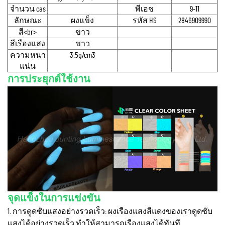
จํานวน cas
พีเอช
9-11
ลักษณะ
ผงแข็ง
รหัส HS
2846909990
สี<br>
ขาว
สีเรืองแสง
ขาว
ความหนา
3.5g/cm3
แน่น
การประยุกต์ใช้งาน
จุดแข็งในการแข่งขัน
1. การดูดซับแสงอย่างรวดเร็ว: ผงเรืองแสงสีแดงของเราดูดซับ
แสงได้อย่างรวดเร็ว ทำให้สามารถเรืองแสงได้ทันที