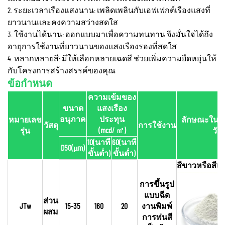
2. ระยะเวลาเรืองแสงนาน: เพลิดเพลินกับเอฟเฟกต์เรืองแสงที่
ยาวนานและคงความสว่างสดใส
3. ใช้งานได้นาน: ออกแบบมาเพื่อความทนทาน จึงมั่นใจได้ถึง
อายุการใช้งานที่ยาวนานของแสงเรืองรองที่สดใส
4. หลากหลายสี: มีให้เลือกหลายเฉดสี ช่วยเพิ่มความยืดหยุ่นให้
กับโครงการสร้างสรรค์ของคุณ
ข้อกำหนด
ความเข้มของ
ขนาด
แสงเรือง
อนุภาค
ประทุน
หมายเลข
ลักษณะในเ
วัสดุ
การใช้งาน
(mcd/
㎡
)
รุ่น
วัน
10(นาที
60(นาที
D50(μm)
ขั้นต่ำ)
ขั้นต่ำ)
สีขาวหรือสี
การขึ้นรูป
แบบฉีด
ส่วน
JTw
15-35
160
20
งานพิมพ์
ผสม
การพ่นสี