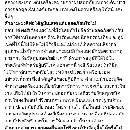
หลายประเภท เช่น เครื่องหมายความปลอดภัยบนทางเดิน ป้าย
ทางออกฉุกเฉิน องค์ประกอบตกแต่งในสวนหรือภูมิทัศน์ และ
อื่นๆ
คำถาม: ผงสีฟอโต้ลูมิเนสเซนต์ปลอดภัยหรือไม่
ตอบ: ใช่ ผงสีเรืองแสงในที่มืดโดยทั่วไปถือว่าปลอดภัยสำหรับ
การใช้งานในหลาย ๆ ด้าน สีเรืองแสงชนิดสตรอนเทียม อะลูมิ
เนตที่ใช้นี้ไม่มีพิษ ไม่มีรังสี และไม่ก่อให้เกิดความเสี่ยงต่อ
สุขภาพเมื่อจัดการอย่างเหมาะสม สีเรืองแสงมักผลิตจากธาตุ
หายากหรือวัสดุปลอดภัยอื่น ๆ ที่ได้รับการอนุมัติให้ใช้ใน
ผลิตภัณฑ์สำหรับผู้บริโภค นอกจากนี้ ผงสีเรืองแสงในที่มืด
ไม่มีสารอันตรายหรือโลหะหนัก เช่น ตะกั่ว หรือ ปรอท
อย่างไรก็ตาม สิ่งสำคัญคือต้องปฏิบัติตามคำแนะนำของผู้จัด
จำหน่ายผงเรืองแสงเกี่ยวกับการจัดการ การจัดเก็บ และการใช้
งาน เพื่อให้มั่นใจในความปลอดภัย เช่นเดียวกับวัสดุทุกชนิด
ควรใช้ผงสีฟอสโฟรีเซนต์ตามกฎระเบียบและมาตรฐานด้าน
ความปลอดภัยที่เกี่ยวข้อง โดยรวมแล้ว เมื่อใช้อย่างรับผิดชอบ
และตามวัตถุประสงค์ ผงสีเรืองแสงจะเป็นทางเลือกที่ปลอดภัย
และมีประสิทธิภาพในการให้แสงสว่างในงานต่าง ๆ
คำถาม: สามารถผสมผงสีฟอสโฟรีเซนต์กับวัสดุอื่นได้หรือไม่