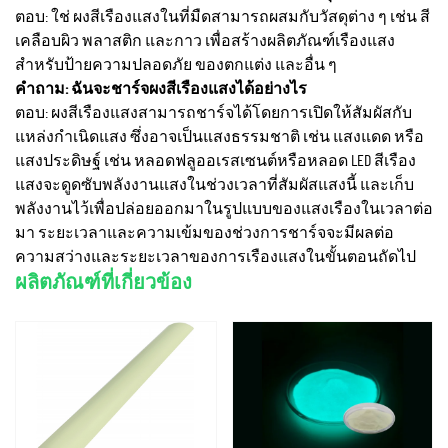
ตอบ: ใช่ ผงสีเรืองแสงในที่มืดสามารถผสมกับวัสดุต่าง ๆ เช่น สี
เคลือบผิว พลาสติก และกาว เพื่อสร้างผลิตภัณฑ์เรืองแสง
สำหรับป้ายความปลอดภัย ของตกแต่ง และอื่น ๆ
คำถาม: ฉันจะชาร์จผงสีเรืองแสงได้อย่างไร
ตอบ: ผงสีเรืองแสงสามารถชาร์จได้โดยการเปิดให้สัมผัสกับ
แหล่งกำเนิดแสง ซึ่งอาจเป็นแสงธรรมชาติ เช่น แสงแดด หรือ
แสงประดิษฐ์ เช่น หลอดฟลูออเรสเซนต์หรือหลอด LED สีเรือง
แสงจะดูดซับพลังงานแสงในช่วงเวลาที่สัมผัสแสงนี้ และเก็บ
พลังงานไว้เพื่อปล่อยออกมาในรูปแบบของแสงเรืองในเวลาต่อ
มา ระยะเวลาและความเข้มของช่วงการชาร์จจะมีผลต่อ
ความสว่างและระยะเวลาของการเรืองแสงในขั้นตอนถัดไป
ผลิตภัณฑ์ที่เกี่ยวข้อง