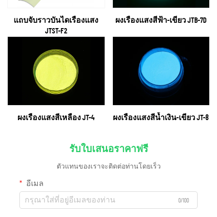
แถบจับราวบันไดเรืองแสง
ผงเรืองแสงสีฟ้า-เขียว JTB-7D
JTST-F2
ผงเรืองแสงสีเหลือง JT-4
ผงเรืองแสงสีน้ำเงิน-เขียว JT-8
รับใบเสนอราคาฟรี
ตัวแทนของเราจะติดต่อท่านโดยเร็ว
อีเมล
0/100