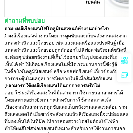
เป็นต้น
คำถามที่พบบ่อย
ถาม: ผงสีเรืองแสงโฟโตลูมิเนสเซนต์ทำงานอย่างไร?
A: ผงสีเรืองแสงทำงานโดยการดูดซับและเก็บพลังงานแสงจาก
แหล่งกำเนิดแสงโดยรอบ เช่น แสงแดดหรือแสงประดิษฐ์ เมื่อ
แหล่งกำเนิดแสงโดยรอบถูกตัดออกไป สีฟอสฟอรีเซนต์ชนิดนี้
จะค่อยๆ ปล่อยพลังงานที่เก็บไว้ออกมาในรูปของแสงที่มอง
เห็นได้ ทำให้เกิดผลเรืองแสงในที่มืด กระบวนการนี้ซึ่งรู้จักกัน
ในชื่อ โฟโตลูมินิสเซนซ์ หรือ ฟอสฟอรีเซนซ์ เกี่ยวข้องกับ
การกระตุ้นโมเลกุลบางชนิดภายในสีเมื่อสัมผัสกับแสง
Q: สามารถใช้ผงสีเรืองแสงได้นอกอาคารหรือไม่
ตอบ: ใช่ ผงสีเรืองแสงในที่มืดสามารถใช้ภายนอกอาคารได้
โดยเฉพาะอย่างยิ่งเหมาะสำหรับการใช้งานกลางแจ้ง
เนื่องจากมันสามารถดูดซับและเก็บพลังงานแสงแวดล้อม รวม
ถึงแสงแดดได้ เมื่อชาร์จพลังงานแล้ว สีเรืองแสงนี้จะปล่อยแสง
ที่มองเห็นได้ในที่มืด ให้การส่องสว่างโดยไม่ต้องใช้ไฟฟ้า
ทำให้ผงสีโฟสฟอเรสเซนต์เหมาะสำหรับการใช้งานภายนอก