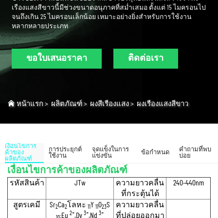
เรืองแสงสีขาวนี้มีช่วงขนาดอนุภาคที่สม่ำเสมอ ตั้งแต่ 15 ไมครอนไป
จนถึงเกิน 25 ไมครอนเล็กน้อย เหมาะอย่างยิ่งสำหรับการใช้งาน
หลากหลายประเภท
ขอใบเสนอราคา
ติดต่อเรา
หน้าแรก
>
ผลิตภัณฑ์
>
ผงสีเรืองแสง
>
ผงเรืองแสงสีขาว
เงื่อนไขการ
การประยุกต์
จุดแข็งในการ
คำถามที่พบ
ค้าของ
ข้อกำหนด
ใช้งาน
แข่งขัน
บ่อย
ผลิตภัณฑ์
เงื่อนไขการค้าของผลิตภัณฑ์
รหัสสินค้า
JTw
ความยาวคลื่น
240-440nm
ที่กระตุ้นได้
สูตรเคมี
Sr
Ca
โลหะ
Y
0
S
ความยาวคลื่น
2
2
11
11
23
2+
3+
3+
:Eu
,Dy
,Nd
ที่ปล่อยออกมา
10