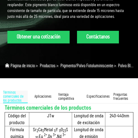
resplandor. Este pigmento blanco luminoso está disponible en un espectro
consistente de tamaño de partícula, que se extiende desde 15 micrones hasta
justo más allá de 25 micrones, ideal para una variedad de aplicaciones.
Obtener una cotización
Contáctanos
Página de inicio
>
Productos
>
Pigmento/Polvo Fotoluminiscente
>
Polvo Blanco Luminiscente
Términos
Ventaja
Preguntas
comerciales de
Aplicaciones
Especificaciones
competitiva
frecuentes
los productos
Términos comerciales de los productos
Código del
JTw
Longitud de onda
240-440nm
producto
de excitación
Fórmula
Sr
Ca
Metal
Y
0
S
Longitud de onda
2
2
11
11
23
2+
3+
3+
química
:Eu
,Dy
,Nd
de emisión
10