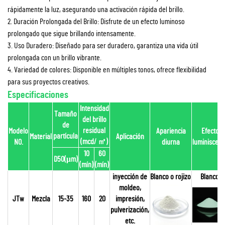
rápidamente la luz, asegurando una activación rápida del brillo.
2. Duración Prolongada del Brillo: Disfrute de un efecto luminoso
prolongado que sigue brillando intensamente.
3. Uso Duradero: Diseñado para ser duradero, garantiza una vida útil
prolongada con un brillo vibrante.
4. Variedad de colores: Disponible en múltiples tonos, ofrece flexibilidad
para sus proyectos creativos.
Especificaciones
Intensidad
Tamaño
del brillo
de
residual
Modelo
Apariencia
Efecto
partícula
Material
Aplicación
(mcd/
㎡
)
NO.
diurna
luminiscent
10
60
D50(μm)
(mín)
(mín)
inyección de
Blanco o rojizo
Blanco
moldeo,
JTw
Mezcla
15-35
160
20
impresión,
pulverización,
etc.