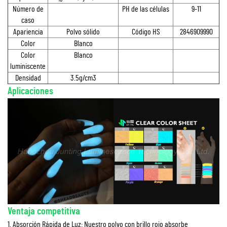
Número de
PH de las células
9-11
caso
Apariencia
Polvo sólido
Código HS
2846909990
Color
Blanco
Color
Blanco
luminiscente
Densidad
3.5g/cm3
Aplicaciones
Ventaja competitiva
1. Absorción Rápida de Luz: Nuestro polvo con brillo rojo absorbe