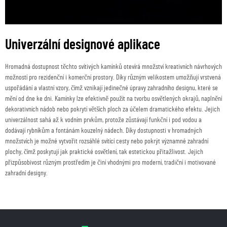
Univerzální designové aplikace
Hromadná dostupnost těchto svítivých kamínků otevírá množství kreativních návrhových
možností pro rezidenční i komerční prostory. Díky různým velikostem umožňují vrstvená
uspořádání a vlastní vzory, čímž vznikají jedinečné úpravy zahradního designu, které se
mění od dne ke dni. Kamínky lze efektivně použít na tvorbu osvětlených okrajů, naplnění
dekorativních nádob nebo pokrytí větších ploch za účelem dramatického efektu. Jejich
univerzálnost sahá až k vodním prvkům, protože zůstávají funkční i pod vodou a
dodávají rybníkům a fontánám kouzelný nádech. Díky dostupnosti v hromadných
množstvích je možné vytvořit rozsáhlé svítící cesty nebo pokrýt významné zahradní
plochy, čímž poskytují jak praktické osvětlení, tak estetickou přitažlivost. Jejich
přizpůsobivost různým prostředím je činí vhodnými pro moderní, tradiční i motivované
zahradní designy.