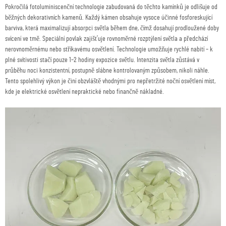
Pokročilá fotoluminiscenční technologie zabudovaná do těchto kamínků je odlišuje od
běžných dekorativních kamenů. Každý kámen obsahuje vysoce účinné fosforeskující
barviva, která maximalizují absorpci světla během dne, čímž dosahují prodloužené doby
svícení ve tmě. Speciální povlak zajišťuje rovnoměrné rozptýlení světla a předchází
nerovnoměrnému nebo stříkavému osvětlení. Technologie umožňuje rychlé nabití – k
plné svítivosti stačí pouze 1–2 hodiny expozice světlu. Intenzita světla zůstává v
průběhu noci konzistentní, postupně slábne kontrolovaným způsobem, nikoli náhle.
Tento spolehlivý výkon je činí obzvláště vhodnými pro nepřetržité noční osvětlení míst,
kde je elektrické osvětlení nepraktické nebo finančně nákladné.