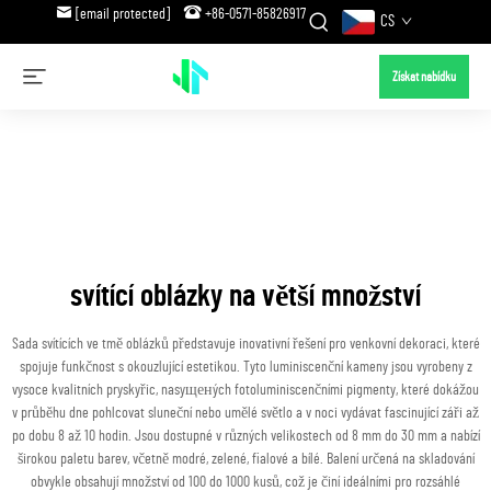
[email protected]
+86-0571-85826917
CS
Získat nabídku
svítící oblázky na větší množství
Sada svítících ve tmě oblázků představuje inovativní řešení pro venkovní dekoraci, které
spojuje funkčnost s okouzlující estetikou. Tyto luminiscenční kameny jsou vyrobeny z
vysoce kvalitních pryskyřic, nasyщенých fotoluminiscenčními pigmenty, které dokážou
v průběhu dne pohlcovat sluneční nebo umělé světlo a v noci vydávat fascinující záři až
po dobu 8 až 10 hodin. Jsou dostupné v různých velikostech od 8 mm do 30 mm a nabízí
širokou paletu barev, včetně modré, zelené, fialové a bílé. Balení určená na skladování
obvykle obsahují množství od 100 do 1000 kusů, což je činí ideálními pro rozsáhlé