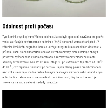
Odolnost proti počasí
Tyto kamínky vynikají mimořádnou odolností, která byla speciálně navržena pro použití
venku za různých povětrnostních podmínek. Vnější ochranná vrstva chrání před UV
zářením, čímž brání degradaci barev a udržuje integritu luminiscenčních vlastností v
průběhu času. Složení materiálu odolává vstřebávání vody, čímž eliminuje obavy z
poškození způsobeného cyklem zmrazování a rozmrazování v chladném klimatu.
Kamínky si zachovávají svou strukturální integritu i při extrémních teplotách od -20 °C
do 60 °C, což zajišťuje funkčnost po celý rok. Jejich hladký povrch brání hromadění
nečistot a umožňuje snadné čištění běžnými dešťovými srážkami nebo jednoduchým
opláchnutím. Tato odolnost se promítá do delší životnosti, díky čemuž se snižuje
frekvence náhrad a celkové náklady na údržbu.