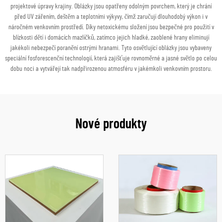
projektové úpravy krajiny. Oblázky jsou opatřeny odolným povrchem, který je chrání
před UV zářením, deštěm a teplotními výkyvy, čímž zaručují dlouhodobý výkon i v
náročném venkovním prostředí. Díky netoxickému složení jsou bezpečné pro použití v
blízkosti dětí i domácích mazlíčků, zatímco jejich hladké, zaoblené hrany eliminují
jakékoli nebezpečí poranění ostrými hranami. Tyto osvětlující oblázky jsou vybaveny
speciální fosforescenční technologií, která zajišťuje rovnoměrné a jasné světlo po celou
dobu noci a vytvářejí tak nadpřirozenou atmosféru v jakémkoli venkovním prostoru.
Nové produkty