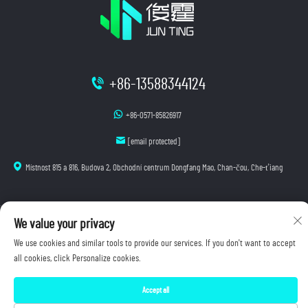
+86-13588344124
+86-0571-85826917
[email protected]
Místnost 815 a 816, Budova 2, Obchodní centrum Dongfang Mao, Chan-čou, Che-ťiang
We value your privacy
Autorská práva © 2025 Hangzhou Junting Luminescence Technology Co., Ltd. Všechna práva
vyhrazena.
We use cookies and similar tools to provide our services. If you don't want to accept
Zásady ochrany osobních údajů
all cookies, click Personalize cookies.
Accept all