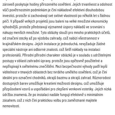
zároveň poskytuje hodiny přirozeného osvětlení. Jejich trvanlivost a odolnost
vůči povětrnostním podmínkám je činí nákladově efektivní dlouhodobou
investicí, protože si zachovávají své svítivé vlastnosti po několik let s řádnou
péčí. V případě velkých projektů jsou balení na velké množství ekonomicky
výhodnější, protože představují významné úspory nákladů ve srovnání s
nákupy menších množství. Tyto oblázky slouží pro mnoho praktických účelů,
od značení stezky až po výzdobu zahrady, což nabízí všestrannost v
krajinářském designu. Jejich instalace je jednoduchá, nevyžaduje žádné
speciální nástroje ani odborné znalosti, což šetří náklady na instalaci
profesionálů. Přírodní přírodní charakter oblázků je v souladu s udržitelnými
postupy v oblasti zahradní úpravy, protože jsou opětovně použitelné a
nepřispívají k světelnému znečištění. Mezi bezpečnostní výhody patří lepší
viditelnost v tmavých oblastech bez tvrdého umělého osvětlení, což je činí
ideální pro označení chodníků, okrajů bazénu a okrajů zahrad. Různorodost
dostupných barev umožňuje kreativní možnosti designu, což umožňuje
přizpůsobení vzorů a uspořádání pro zlepšení venkovní estetiky. Jejich nízká
údržba znamená, že po instalaci nadále fungují efektivně s minimálním
zásahem, což z nich činí praktickou volbu pro zaměstnané majitele
nemovitostí.