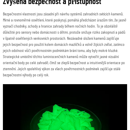
Zvýšená bezpečnost a přístupnost
Bezpečnostní vlastnosti jsou zásadní při návrhu systémů zahradních svítících kamenů.
Mírné a rovnoměrné osvětlení, které poskytují, pomáhá předcházet úrazům tím, že jasně
vyznačí chodníky, schody a hranice zahrady během nočních hodin. To je obzvláště
důležité pro seniory nebo domácnosti s dětmi, protože snižuje riziko zakopnutí a pádů
v špatně osvětlených venkovních prostorách. Nezávadné složení kamenů zajišťuje
jejich bezpečnost pro použití kolem domácích mazlíčků a volně žijících zvířat, zatímco
jejich odolnost vůči povětrnostním podmínkám brání tomu, aby byly mokré kluzké.
Strategické umístění těchto luminiscenčních kamenů může vytvořit jasné vizuální
orientační body po celé zahradě, čímž se zlepší bezpečnost a intuitivnější orientace po
ztemnění. Jejich spolehlivý výkon za všech povětrnostních podmínek zajišťuje stálé
bezpečnostní výhody po celý rok.