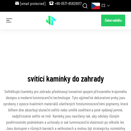
[email protected]
+86-0571-85826917
CS
Získat nabídku
svítící kamínky do zahrady
Světélkující kamínky pro zahradu představují inovativní spojení přirozeného krajinného
designu a moderní luminiscenční technologie. Tyto výjimečné dekorativní prvky jsou
vyrobeny z vysoce kvalitních materiálů ošetřených fotoluminiscenčními pigmenty, které
během dne absorbují sluneční světlo nebo umělé osvětlení a poté vydávají jemné,
nadpřirozené světlo ve tmě. Kamínky jsou navrženy tak, aby odolaly různým
povětrnostním podmínkám a uchovaly si své luminiscenční vlastnosti po několik let.
Jsou dostupné v různých barvách a velikostech a mohou být strategicky rozmístěny