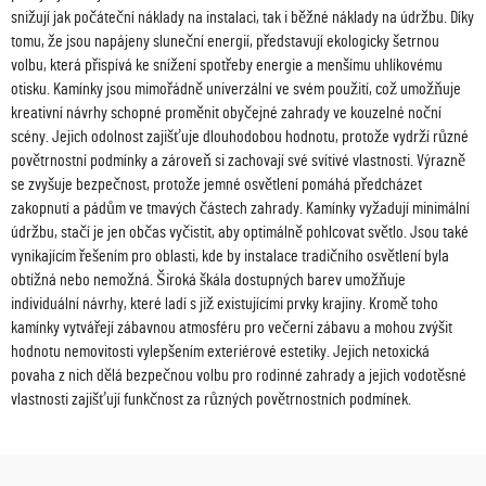
snižují jak počáteční náklady na instalaci, tak i běžné náklady na údržbu. Díky
tomu, že jsou napájeny sluneční energií, představují ekologicky šetrnou
volbu, která přispívá ke snížení spotřeby energie a menšímu uhlíkovému
otisku. Kamínky jsou mimořádně univerzální ve svém použití, což umožňuje
kreativní návrhy schopné proměnit obyčejné zahrady ve kouzelné noční
scény. Jejich odolnost zajišťuje dlouhodobou hodnotu, protože vydrží různé
povětrnostní podmínky a zároveň si zachovají své svítivé vlastnosti. Výrazně
se zvyšuje bezpečnost, protože jemné osvětlení pomáhá předcházet
zakopnutí a pádům ve tmavých částech zahrady. Kamínky vyžadují minimální
údržbu, stačí je jen občas vyčistit, aby optimálně pohlcovat světlo. Jsou také
vynikajícím řešením pro oblasti, kde by instalace tradičního osvětlení byla
obtížná nebo nemožná. Široká škála dostupných barev umožňuje
individuální návrhy, které ladí s již existujícími prvky krajiny. Kromě toho
kamínky vytvářejí zábavnou atmosféru pro večerní zábavu a mohou zvýšit
hodnotu nemovitosti vylepšením exteriérové estetiky. Jejich netoxická
povaha z nich dělá bezpečnou volbu pro rodinné zahrady a jejich vodotěsné
vlastnosti zajišťují funkčnost za různých povětrnostních podmínek.