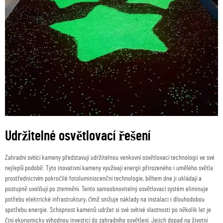
Udržitelné osvětlovací řešení
Zahradní svítící kameny představují udržitelnou venkovní osvětlovací technologii ve své
nejlepší podobě. Tyto inovativní kameny využívají energii přirozeného i umělého světla
prostřednictvím pokročilé fotoluminiscenční technologie, během dne ji ukládají a
postupně uvolňují po ztemnění. Tento samoobnovitelný osvětlovací systém eliminuje
potřebu elektrické infrastruktury, čímž snižuje náklady na instalaci i dlouhodobou
spotřebu energie. Schopnost kamenů udržet si své svítivé vlastnosti po několik let je
činí ekonomicky výhodnou investicí do zahradního osvětlení. Jejich dopad na životní