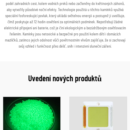
podél zahradních cest, kolem vodních prvků nebo začleněny do květinových záhonů,
aby vytvořily působivé noční efekty. Technologie použitá u těchto kamínků využívá
speciální fosforeskující povlak, který ukládá světelnou energii a postupně ji uvolňuje,
čímž poskytuje až 12 hodin osvětlení za optimálních podmínek. Nepotřebují žádné
elektrické připojení ani baterie, což je činí ekologickým a bezúdržbovým osvětlovacím
řešením. Kamínky jsou netoxické a bezpečné pro použití kolem dětí i domácích
mazlíčků, zatímco jejich odolnost vůči povětrnostním vlivům zajišťuje, že si zachovají
svůj vzhled i funkčnost přes déšť, sníh i intenzivní sluneční záření.
Uvedení nových produktů