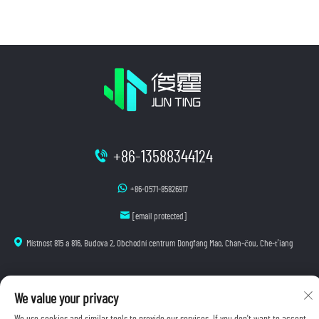
+86-13588344124
+86-0571-85826917
[email protected]
Místnost 815 a 816, Budova 2, Obchodní centrum Dongfang Mao, Chan-čou, Che-ťiang
We value your privacy
Autorská práva © 2025 Hangzhou Junting Luminescence Technology Co., Ltd. Všechna práva
vyhrazena.