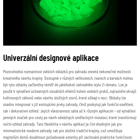
Univerzální designové aplikace
Pozoruhodná rozmanitost svítících oblázků pro zahradu otevírá nekonečné možnosti
kreativního návrhu krajiny. Dostupné v různých velikostech, tvarech a barvách mohou
být tyto oblázky začleněny téměř do jakéhokoli zahradního stylu či tématu. Lze je
použít k vytváření úchvatných vizuálních efektů kolem vodních prvků, zvýraznění okrajů
květinových záhonů nebo návrhu složitých vzorů, které ožívají v noci. Oblázky lze
snadno integrovat s již existujícími prvky zahrady, čímž poskytují jak funkční osvětlení,
tak i dekorativní vzhled. Jejich všestrannost sahá až k různým aplikacím – od vytváření
jemných značek pro cesty po návrh odvážných uměleckých instalací, které transformují
noční vzhled zahrady. Tato flexibilita v návrhu aplikací je činí vhodnými jak pro
minimalistické moderní zahrady, tak pro složité tradiční krajiny, což umožňuje
majitelům domů dosáhnout požadované estetiky při zachování praktické funkčnosti.