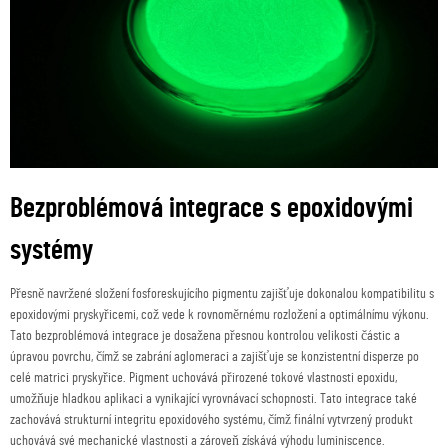
Bezproblémová integrace s epoxidovými
systémy
Přesně navržené složení fosforeskujícího pigmentu zajišťuje dokonalou kompatibilitu s
epoxidovými pryskyřicemi, což vede k rovnoměrnému rozložení a optimálnímu výkonu.
Tato bezproblémová integrace je dosažena přesnou kontrolou velikosti částic a
úpravou povrchu, čímž se zabrání aglomeraci a zajišťuje se konzistentní disperze po
celé matrici pryskyřice. Pigment uchovává přirozené tokové vlastnosti epoxidu,
umožňuje hladkou aplikaci a vynikající vyrovnávací schopnosti. Tato integrace také
zachovává strukturní integritu epoxidového systému, čímž finální vytvrzený produkt
uchovává své mechanické vlastnosti a zároveň získává výhodu luminiscence.