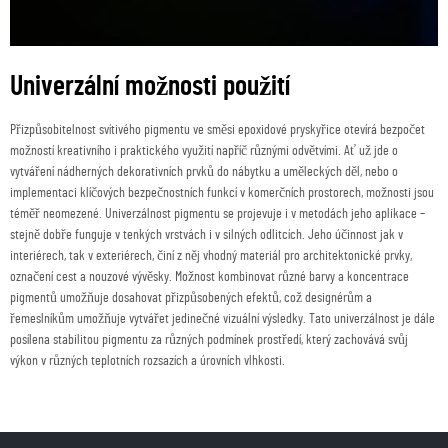
Univerzální možnosti použití
Přizpůsobitelnost svítivého pigmentu ve směsi epoxidové pryskyřice otevírá bezpočet
možností kreativního i praktického využití napříč různými odvětvími. Ať už jde o
vytváření nádherných dekorativních prvků do nábytku a uměleckých děl, nebo o
implementaci klíčových bezpečnostních funkcí v komerčních prostorech, možnosti jsou
téměř neomezené. Univerzálnost pigmentu se projevuje i v metodách jeho aplikace –
stejně dobře funguje v tenkých vrstvách i v silných odlitcích. Jeho účinnost jak v
interiérech, tak v exteriérech, činí z něj vhodný materiál pro architektonické prvky,
označení cest a nouzové vývěsky. Možnost kombinovat různé barvy a koncentrace
pigmentů umožňuje dosahovat přizpůsobených efektů, což designérům a
řemeslníkům umožňuje vytvářet jedinečné vizuální výsledky. Tato univerzálnost je dále
posílena stabilitou pigmentu za různých podmínek prostředí, který zachovává svůj
výkon v různých teplotních rozsazích a úrovních vlhkosti.