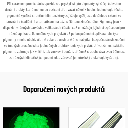
Při správném promíchání s epoxidovou pryskyřicí tyto pigmenty vytvářejí úchvatné
vizuální efekty, které mohou po osvícení přetrvávat několik hodin. Technologie těchto
pigmentů využívá strontiumhlinitan, který zajišťuje vyšší jas a delší dobu svícení ve
srovnání s tradičními alternativami na bázi siřičitanu zinečnatého. Pigmenty jsou k
dispozici v různých barvách a velikostech částic, což umožňuje jejich přizpůsobení pro
různé aplikace. Od uměleckých projektů až po bezpečnostní aplikace plní tyto
pigmenty mnoho účelů, včetně dekorativních prvků ve nábytku, bezpečnostních značení
ve tmavých prostředích a jedinečných architektonických prvků. Univerzálnost svítícího
pigmentu zahrnuje jak vnitřní, tak venkovní použití, přičemž si zachovává svou účinnost
za různých klimatických podmínek a zároveň je netoxický a ekologicky šetrný.
Doporučení nových produktů