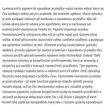
Luminiscenční pigment do epoxidové pryskyřice nabízí mnoho výhod, které jej
činí vynikající volbou jak pro praktické, tak estetické aplikace. Hlavní výhodou
je jeho vynikající odolnost při kombinaci s epoxidovou pryskyřicí, díky níž
vzniká pevný povrch odolný proti opotřebení, který si zachovává své
luminiscenční vlastnosti po mnoho let. Pigment disponuje vysokou
fotoluminiscenční schopností, díky níž se rychle nabíjí pod různými zdroji
světla, včetně přirozeného slunečního světla i umělého osvětlení, a poskytuje
tak spolehlivé osvětlení ve tmě. Uživatelé oceňují univerzálnost způsobu
aplikace, protože pigment lze snadno promíchat s epoxidovou pryskyřicí bez
nutnosti použití specializovaného vybavení nebo technických znalostí. Další
významnou výhodou je bezpečnostní profil materiálu, který je netoxický a
bezpečný pro použití v bytových i komerčních prostředích. Tyto pigmenty
nabízejí vynikající stabilitu barev a odolnost proti UV záření, čímž zabraňují
žloutnutí nebo degradaci v průběhu času. Ekonomická návratnost produktu
je pozoruhodná – již malé množství pigmentu dokáže vytvořit výrazný
vizuální dopad, což jej činí ekonomickou volbou pro rozsáhlé projekty.
Schopnost pigmentu zvyšovat bezpečnostní prvky ve tmavých prostředích a
zároveň poskytovat dekorativní efekt činí z něj řešení s dvojitým účelem.
Kromě toho zajišťuje kompatibilita materiálu s různými systémy epoxidových