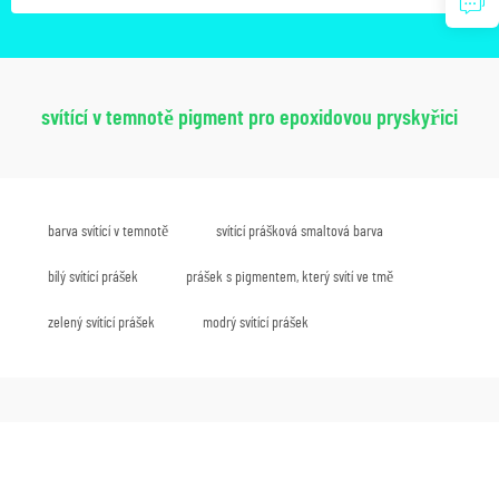
svítící v temnotě pigment pro epoxidovou pryskyřici
barva svítící v temnotě
svítící prášková smaltová barva
bílý svítící prášek
prášek s pigmentem, který svítí ve tmě
zelený svítící prášek
modrý svítící prášek