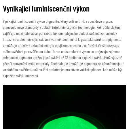
Vynikající luminiscenční výkon
Vynikající luminiscenční výkon pigmentu, který svítí ve tmě, v epoxidové prysce,
stanovuje nové standardy v oblasti fotoluminiscenční technologie. Pokročilé složení
zajišťuje maximální absorpci světla během nabíjecího období, což má za následek
intenzivní a dlouhotrvající svítivost ve tmě. Jedinečná krystalická struktura pigmentu
umožňuje efektivní ukládání energie a její kontrolované uvolňování, čímž poskytuje
stálé osvětlení po rozšířenou dobu. Tento nadstandardní výkon se projevuje zejména
schopností pigmentu udržet jasné svítění až 12 hodin po expozici světlu, čímž výrazně
předčí konvenční svítící materiály. Technologie umožňuje pigmentu se účinně nabíjet i
za slabého osvětlení, což ho činí praktickým pro různé vnitřní aplikace, kde může být
expozice světlu omezená.