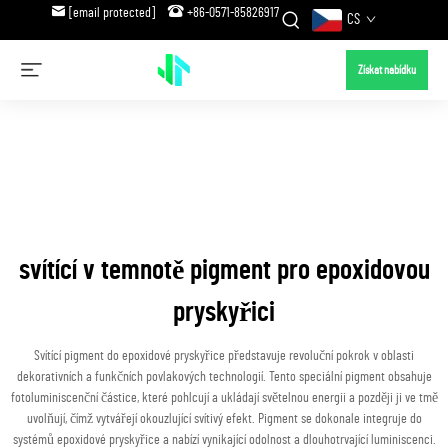
[email protected]
+86-0571-85826917
CS
Získat nabídku
svítící v temnotě pigment pro epoxidovou
pryskyřici
Svítící pigment do epoxidové pryskyřice představuje revoluční pokrok v oblasti
dekorativních a funkčních povlakových technologií. Tento speciální pigment obsahuje
fotoluminiscenční částice, které pohlcují a ukládají světelnou energii a později ji ve tmě
uvolňují, čímž vytvářejí okouzlující svítivý efekt. Pigment se dokonale integruje do
systémů epoxidové pryskyřice a nabízí vynikající odolnost a dlouhotrvající luminiscenci.