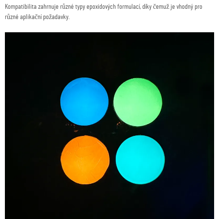
Kompatibilita zahrnuje různé typy epoxidových formulací, díky čemuž je vhodný pro
různé aplikační požadavky.