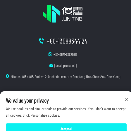
+86-13588344124
+86-0571-85826917
[email protected]
Místnost 815 a 816, Budova 2, Obchodní centrum Dongfang Mao, Chan-čou, Che-ťiang
We value your privacy
Autorská práva © 2025 Hangzhou Junting Luminescence Technology Co., Ltd. Všechna práva
vyhrazena.
We use cookies and similar tools to provide our services. If you don't want to accept
Zásady ochrany osobních údajů
all cookies, click Personalize cookies.
Accept all