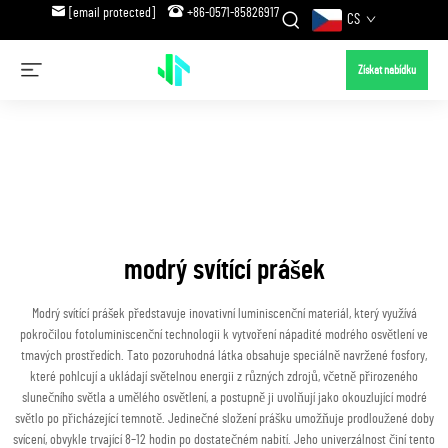
[email protected]
+86-0571-85826917
CS
Získat nabídku
modrý svítící prášek
Modrý svítící prášek představuje inovativní luminiscenční materiál, který využívá
pokročilou fotoluminiscenční technologii k vytvoření nápadité modrého osvětlení ve
tmavých prostředích. Tato pozoruhodná látka obsahuje speciálně navržené fosfory,
které pohlcují a ukládají světelnou energii z různých zdrojů, včetně přirozeného
slunečního světla a umělého osvětlení, a postupně ji uvolňují jako okouzlující modré
světlo po přicházející temnotě. Jedinečné složení prášku umožňuje prodloužené doby
svícení, obvykle trvající 8–12 hodin po dostatečném nabití. Jeho univerzálnost činí tento