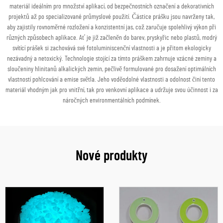
materiál ideálním pro množství aplikací, od bezpečnostních označení a dekorativních
projektů až po specializované průmyslové použití. Částice prášku jsou navrženy tak,
aby zajistily rovnoměrné rozložení a konzistentní jas, což zaručuje spolehlivý výkon při
různých způsobech aplikace. Ať je již začleněn do barev, pryskyřic nebo plastů, modrý
svítící prášek si zachovává své fotoluminiscenční vlastnosti a je přitom ekologicky
nezávadný a netoxický. Technologie stojící za tímto práškem zahrnuje vzácné zeminy a
sloučeniny hlinitanů alkalických zemin, pečlivě formulované pro dosažení optimálních
vlastností pohlcování a emise světla. Jeho voděodolné vlastnosti a odolnost činí tento
materiál vhodným jak pro vnitřní, tak pro venkovní aplikace a udržuje svou účinnost i za
náročných environmentálních podmínek.
Nové produkty