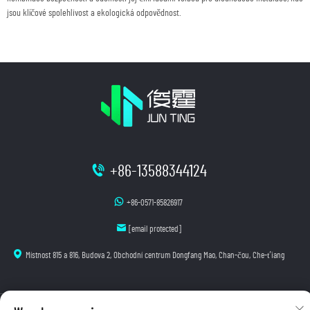
jsou klíčové spolehlivost a ekologická odpovědnost.
+86-13588344124
+86-0571-85826917
[email protected]
Místnost 815 a 816, Budova 2, Obchodní centrum Dongfang Mao, Chan-čou, Che-ťiang