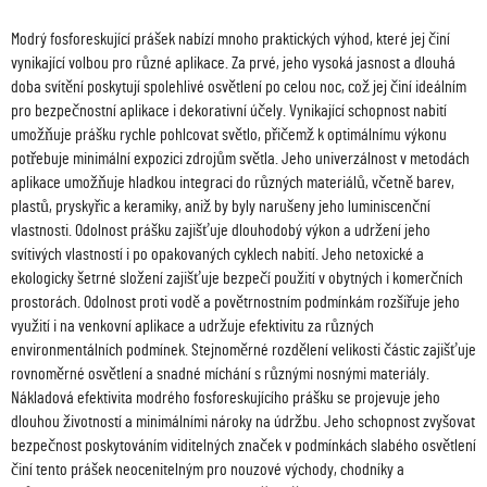
Modrý fosforeskující prášek nabízí mnoho praktických výhod, které jej činí
vynikající volbou pro různé aplikace. Za prvé, jeho vysoká jasnost a dlouhá
doba svítění poskytují spolehlivé osvětlení po celou noc, což jej činí ideálním
pro bezpečnostní aplikace i dekorativní účely. Vynikající schopnost nabití
umožňuje prášku rychle pohlcovat světlo, přičemž k optimálnímu výkonu
potřebuje minimální expozici zdrojům světla. Jeho univerzálnost v metodách
aplikace umožňuje hladkou integraci do různých materiálů, včetně barev,
plastů, pryskyřic a keramiky, aniž by byly narušeny jeho luminiscenční
vlastnosti. Odolnost prášku zajišťuje dlouhodobý výkon a udržení jeho
svítivých vlastností i po opakovaných cyklech nabití. Jeho netoxické a
ekologicky šetrné složení zajišťuje bezpečí použití v obytných i komerčních
prostorách. Odolnost proti vodě a povětrnostním podmínkám rozšiřuje jeho
využití i na venkovní aplikace a udržuje efektivitu za různých
environmentálních podmínek. Stejnoměrné rozdělení velikosti částic zajišťuje
rovnoměrné osvětlení a snadné míchání s různými nosnými materiály.
Nákladová efektivita modrého fosforeskujícího prášku se projevuje jeho
dlouhou životností a minimálními nároky na údržbu. Jeho schopnost zvyšovat
bezpečnost poskytováním viditelných značek v podmínkách slabého osvětlení
činí tento prášek neocenitelným pro nouzové východy, chodníky a