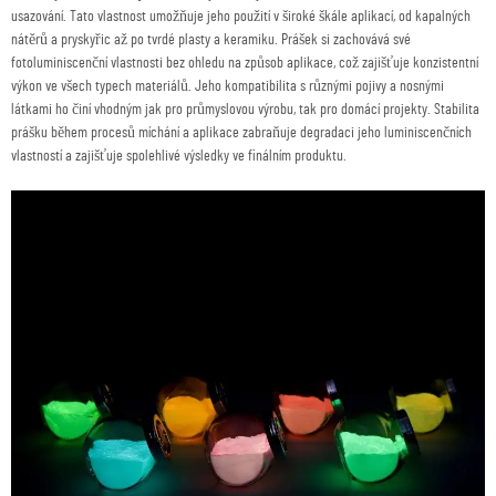
usazování. Tato vlastnost umožňuje jeho použití v široké škále aplikací, od kapalných
nátěrů a pryskyřic až po tvrdé plasty a keramiku. Prášek si zachovává své
fotoluminiscenční vlastnosti bez ohledu na způsob aplikace, což zajišťuje konzistentní
výkon ve všech typech materiálů. Jeho kompatibilita s různými pojivy a nosnými
látkami ho činí vhodným jak pro průmyslovou výrobu, tak pro domácí projekty. Stabilita
prášku během procesů míchání a aplikace zabraňuje degradaci jeho luminiscenčních
vlastností a zajišťuje spolehlivé výsledky ve finálním produktu.