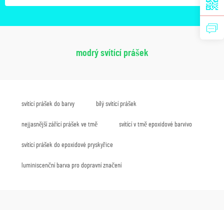
modrý svítící prášek
svítící prášek do barvy
bílý svítící prášek
nejjasnější zářící prášek ve tmě
svítící v tmě epoxidové barvivo
svítící prášek do epoxidové pryskyřice
luminiscenční barva pro dopravní značení