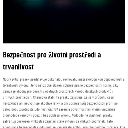
Bezpečnost pro životní prostředí a
trvanlivost
Modrý svítící prášek představuje dokonalou rovnováhu mezi ekologickou odpovědností a
trvanlivostí výkonu. Jeho netoxické složení splňuje přísné bezpečnostní normy, díky
čemuž je vhodný pro použití v obytných prostorech, výrobu dětských produktů i
citlivých prostředích. Chemická stabilita prášku zajišťuje, že se v průběhu času
nerozkládá ani neuvolňuje škodlivé látky, a tím udržuje svůj bezpečnostní profil po
celou dobu životnosti. Odolnost vůči UV záření a povětrnostním vlivům umožňuje
dlouhodobé venkovní použití bez poklesu výkonu. Vodoodolné vlastnosti prášku
zabraňují poškození vlhkostí a zajišťují stálé svítění i za vlhkých podmínek. Tato
kombinace bezpečnosti a odolnosti jej činí ideální volbou pro dlouhodobé instalace, kde