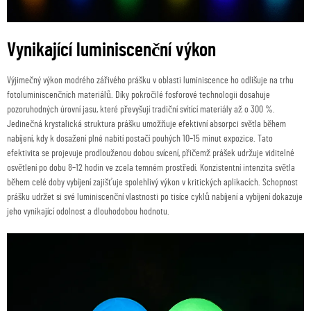
Vynikající luminiscenční výkon
Výjimečný výkon modrého zářivého prášku v oblasti luminiscence ho odlišuje na trhu
fotoluminiscenčních materiálů. Díky pokročilé fosforové technologii dosahuje
pozoruhodných úrovní jasu, které převyšují tradiční svítící materiály až o 300 %.
Jedinečná krystalická struktura prášku umožňuje efektivní absorpci světla během
nabíjení, kdy k dosažení plné nabití postačí pouhých 10–15 minut expozice. Tato
efektivita se projevuje prodlouženou dobou svícení, přičemž prášek udržuje viditelné
osvětlení po dobu 8–12 hodin ve zcela temném prostředí. Konzistentní intenzita světla
během celé doby vybíjení zajišťuje spolehlivý výkon v kritických aplikacích. Schopnost
prášku udržet si své luminiscenční vlastnosti po tisíce cyklů nabíjení a vybíjení dokazuje
jeho vynikající odolnost a dlouhodobou hodnotu.