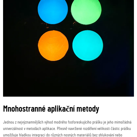
Mnohostranné aplikační metody
Jednou z nejvýznamnějších výhod modrého fosforeskujícího prášku je jeho mimořádná
univerzálnost v metodách aplikace. Přesně navržené rozdělení velikosti částic prášku
umožňuje hladkou integraci do různých nosných materiálů bez shlukování nebo