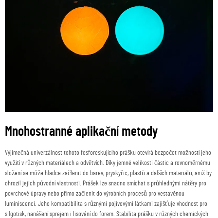
Mnohostranné aplikační metody
Výjimečná univerzálnost tohoto fosforeskujícího prášku otevírá bezpočet možností jeho
využití v různých materiálech a odvětvích. Díky jemné velikosti částic a rovnoměrnému
složení se může hladce začlenit do barev, pryskyřic, plastů a dalších materiálů, aniž by
ohrozil jejich původní vlastnosti. Prášek lze snadno smíchat s průhlednými nátěry pro
povrchové úpravy nebo přímo začlenit do výrobních procesů pro vestavěnou
luminiscenci. Jeho kompatibilita s různými pojivovými látkami zajišťuje vhodnost pro
silgotisk, nanášení sprejem i lisování do forem. Stabilita prášku v různých chemických