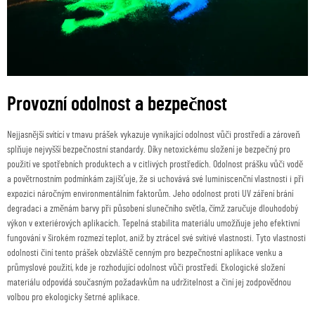
Provozní odolnost a bezpečnost
Nejjasnější svítící v tmavu prášek vykazuje vynikající odolnost vůči prostředí a zároveň
splňuje nejvyšší bezpečnostní standardy. Díky netoxickému složení je bezpečný pro
použití ve spotřebních produktech a v citlivých prostředích. Odolnost prášku vůči vodě
a povětrnostním podmínkám zajišťuje, že si uchovává své luminiscenční vlastnosti i při
expozici náročným environmentálním faktorům. Jeho odolnost proti UV záření brání
degradaci a změnám barvy při působení slunečního světla, čímž zaručuje dlouhodobý
výkon v exteriérových aplikacích. Tepelná stabilita materiálu umožňuje jeho efektivní
fungování v širokém rozmezí teplot, aniž by ztrácel své svítivé vlastnosti. Tyto vlastnosti
odolnosti činí tento prášek obzvláště cenným pro bezpečnostní aplikace venku a
průmyslové použití, kde je rozhodující odolnost vůči prostředí. Ekologické složení
materiálu odpovídá současným požadavkům na udržitelnost a činí jej zodpovědnou
volbou pro ekologicky šetrné aplikace.