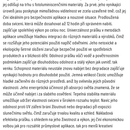
jej odlišují na trhu s fotoluminiscenčními materiály. Za prvé, jeho vynikající
úroveň jasu poskytuje mimořádnou viditelnost ve zcela uzavřené tmě, což jej
činí ideálním pro bezpečnostní aplikace a nouzové situace. Prodloužená
doba svícení, která může dosahovat až 12 hodin při správném nabití,
zajišťuje spolehlivý výkon po celou noc. Univerzálnost prášku v metodách
aplikace umožňuje hladkou integraci do různých materiálů a výrobků, čímž
se rozšiřuje jeho potenciální použití napříč odvětvími. Jeho netoxické a
ekologicky šetrné složení zaručuje bezpečné použití ve spotřebních
produktech a v blízkosti dětí. Odolnost prášku vůči vodě a povětrnostním
podmínkám zajišťuje dlouhodobou odolnost a stálý výkon jak uvnitř, tak
venku. Schopnost materiálu neustále znovu nabíjet bez degradace zajišťuje
vynikající hodnotu pro dlouhodobé použití. Jemná velikost částic umožňuje
hladké začlenění do různých prostředí, aniž by ovlivnila jejich původní
vlastnosti. Jeho energetická účinnost při absorpci světla znamená, že se
může účinně nabíjet i za slabého osvětlení. Tepelná stabilita materiálu
umožňuje udržet vlastnosti svícení v širokém rozsahu teplot. Navíc jeho
odolnost proti UV záření brání žloutnutí nebo degradaci při expozici
slunečnímu světlu, čímž zaručuje trvalou kvalitu a vzhled. Nákladová
efektivita prášku, s ohledem na jeho životnost a výkon, jej činí ekonomickou
volbou jak pro rozsáhlé průmyslové aplikace, tak pro menší kreativní