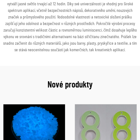
vytváří jasné světlo trvající až 12 hodin. Díky své univerzálnosti je vhodný pro široké
spektrum aplikací, včetně bezpečnostních nápisů, dekorativního umění, nouzových
značek a průmyslového použití. Vodoodolné vlastnosti a netoxické složení prášku
zajišťují jeho odolnost a bezpečnost v různých prostředích. Pokročilé výrobní procesy
zaručují konzistentní velikost částic a rovnoměrnou luminiscenci, čímž dosahuje lepšího
výkonu ve srovnání s tradičními alternativami na bázi siřičitanu zinečnatého. Prášek lze
snadno začlenit do různých materiálů, jako jsou barvy, plasty, pryskyřice a textilie, a tím
se stává neocenitelnou součástí jak komerčních, tak kreativních aplikací.
Nové produkty