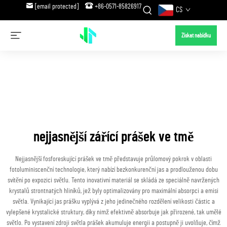
[email protected]
+86-0571-85826917
CS
Získat nabídku
nejjasnější zářící prášek ve tmě
Nejjasnější fosforeskující prášek ve tmě představuje průlomový pokrok v oblasti
fotoluminiscenční technologie, který nabízí bezkonkurenční jas a prodlouženou dobu
svítění po expozici světlu. Tento inovativní materiál se skládá ze speciálně navržených
krystalů strontnatých hliníků, jež byly optimalizovány pro maximální absorpci a emisi
světla. Vynikající jas prášku vyplývá z jeho jedinečného rozdělení velikosti částic a
vylepšené krystalické struktury, díky nimž efektivně absorbuje jak přirozené, tak umělé
světlo. Po vystavení zdroji světla prášek akumuluje energii a postupně ji uvolňuje, čímž