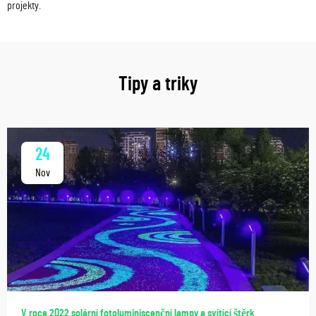
projekty.
Tipy a triky
24
Nov
V roce 2022 solární fotoluminiscenční lampy a svítící štěrk