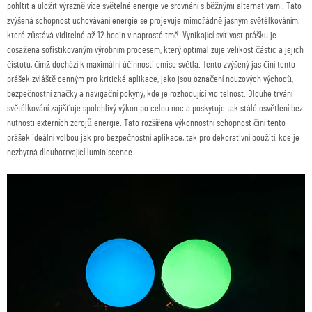
pohltit a uložit výrazně více světelné energie ve srovnání s běžnými alternativami. Tato
zvýšená schopnost uchovávání energie se projevuje mimořádně jasným světélkováním,
které zůstává viditelné až 12 hodin v naprosté tmě. Vynikající svítivost prášku je
dosažena sofistikovaným výrobním procesem, který optimalizuje velikost částic a jejich
čistotu, čímž dochází k maximální účinnosti emise světla. Tento zvýšený jas činí tento
prášek zvláště cenným pro kritické aplikace, jako jsou označení nouzových východů,
bezpečnostní značky a navigační pokyny, kde je rozhodující viditelnost. Dlouhé trvání
světélkování zajišťuje spolehlivý výkon po celou noc a poskytuje tak stálé osvětlení bez
nutnosti externích zdrojů energie. Tato rozšířená výkonnostní schopnost činí tento
prášek ideální volbou jak pro bezpečnostní aplikace, tak pro dekorativní použití, kde je
nezbytná dlouhotrvající luminiscence.