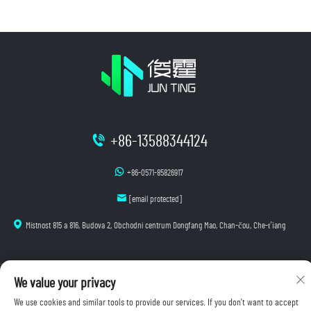
+86-13588344124
+86-0571-85826917
[email protected]
Místnost 815 a 816, Budova 2, Obchodní centrum Dongfang Mao, Chan-čou, Che-ťiang
We value your privacy
Autorská práva © 2025 Hangzhou Junting Luminescence Technology Co., Ltd. Všechna práva
vyhrazena.
We use cookies and similar tools to provide our services. If you don't want to accept
Zásady ochrany osobních údajů