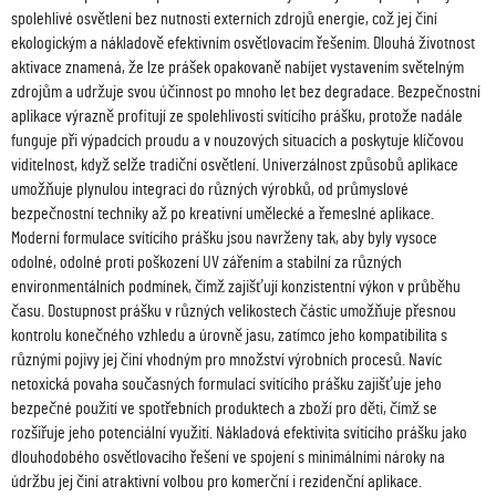
spolehlivé osvětlení bez nutnosti externích zdrojů energie, což jej činí
ekologickým a nákladově efektivním osvětlovacím řešením. Dlouhá životnost
aktivace znamená, že lze prášek opakovaně nabíjet vystavením světelným
zdrojům a udržuje svou účinnost po mnoho let bez degradace. Bezpečnostní
aplikace výrazně profitují ze spolehlivosti svítícího prášku, protože nadále
funguje při výpadcích proudu a v nouzových situacích a poskytuje klíčovou
viditelnost, když selže tradiční osvětlení. Univerzálnost způsobů aplikace
umožňuje plynulou integraci do různých výrobků, od průmyslové
bezpečnostní techniky až po kreativní umělecké a řemeslné aplikace.
Moderní formulace svítícího prášku jsou navrženy tak, aby byly vysoce
odolné, odolné proti poškození UV zářením a stabilní za různých
environmentálních podmínek, čímž zajišťují konzistentní výkon v průběhu
času. Dostupnost prášku v různých velikostech částic umožňuje přesnou
kontrolu konečného vzhledu a úrovně jasu, zatímco jeho kompatibilita s
různými pojivy jej činí vhodným pro množství výrobních procesů. Navíc
netoxická povaha současných formulací svítícího prášku zajišťuje jeho
bezpečné použití ve spotřebních produktech a zboží pro děti, čímž se
rozšiřuje jeho potenciální využití. Nákladová efektivita svítícího prášku jako
dlouhodobého osvětlovacího řešení ve spojení s minimálními nároky na
údržbu jej činí atraktivní volbou pro komerční i rezidenční aplikace.