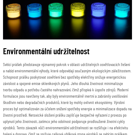
Environmentální udržitelnost
Svítící prášek představuje významný pokrok v oblasti udržitelných osvětlovacích řešení
a nabízí environmentální výhody, které odpovídají současným ekologickým záležitostem.
Schopnost prášku poskytovat osvětlení bez spotřeby elektřiny snižuje energetickou
závislost a spojené emise skleníkových plynů. Jeho dlouhá životnost minimalizuje
tvorbu odpadu a potřebu častého nahrazování, čímž přispívá k úspoře zdrojů. Moderní
formulace jsou navrženy tak, aby byly environmentálně inertní a zabránily uvolňování
škodlivin nebo degradačních produktů, které by mohly ovlivnit ekosystémy. Výrobní
proces byl optimalizován za účelem snížení spotřeby energie a minimalizace dopadu na
životní prostředí. Netoxické složení prášku zajišťuje bezpečné vyřazení z provozu po
uplynutí jeho životnosti, zatímco jeho odolnost podporuje prodloužené životní cykly
výrobků. Tento závazek vůči environmentální udržitelnosti se rozšiřuje i na efektivitu
balení a dopravy, čímž se snižuje celková uhlíková stopa výrobků se svítícím práškem.