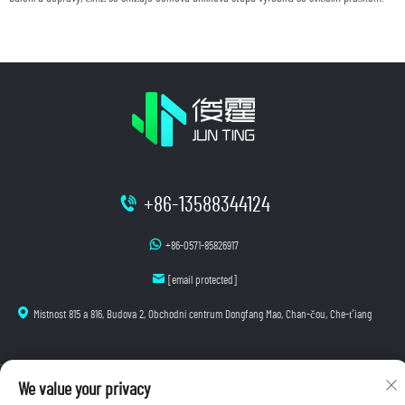
+86-13588344124
+86-0571-85826917
[email protected]
Místnost 815 a 816, Budova 2, Obchodní centrum Dongfang Mao, Chan-čou, Che-ťiang
We value your privacy
Autorská práva © 2025 Hangzhou Junting Luminescence Technology Co., Ltd. Všechna práva
vyhrazena.