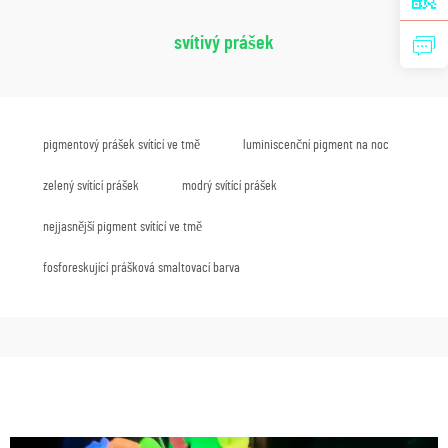
svítivý prášek
pigmentový prášek svítící ve tmě
luminiscenční pigment na noc
zelený svítící prášek
modrý svítící prášek
nejjasnější pigment svítící ve tmě
fosforeskující prášková smaltovací barva