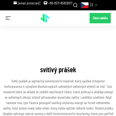
[email protected]
+86-0571-85826917
CS
Získat nabídku
svítivý prášek
Svítící prášek je výjimečný luminiscenční materiál, který využívá schopnost
fosforescence k vytváření dlouhotrvajících viditelných světelných efektů ve tmě. Tato
inovativní látka se skládá ze zvláště navržených částic, které pohlcují a ukládají energii
ze světelných zdrojů, včetně přirozeného slunečního světla i umělého osvětlení. Když
nastane tma, tyto částice postupně uvolňují uloženou energii ve formě viditelného
světla, čímž vzniká trvalý svítící efekt, který může vydržet několik hodin. Složení prášku
obvykle zahrnuje vzácné zeminy a další fotoluminiscenční sloučeniny, které jsou pečlivě