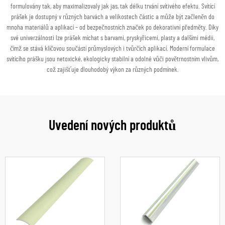
formulovány tak, aby maximalizovaly jak jas, tak délku trvání svítivého efektu. Svítící
prášek je dostupný v různých barvách a velikostech částic a může být začleněn do
mnoha materiálů a aplikací – od bezpečnostních značek po dekorativní předměty. Díky
své univerzálnosti lze prášek míchat s barvami, pryskyřicemi, plasty a dalšími médii,
čímž se stává klíčovou součástí průmyslových i tvůrčích aplikací. Moderní formulace
svítícího prášku jsou netoxické, ekologicky stabilní a odolné vůči povětrnostním vlivům,
což zajišťuje dlouhodobý výkon za různých podmínek.
Uvedení nových produktů