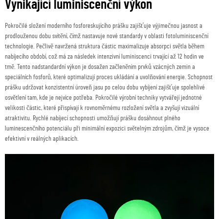
Vynikající luminiscenční výkon
Pokročilé složení moderního fosforeskujícího prášku zajišťuje výjimečnou jasnost a
prodlouženou dobu svítění, čímž nastavuje nové standardy v oblasti fotoluminiscenční
technologie. Pečlivě navržená struktura částic maximalizuje absorpci světla během
nabíjecího období, což má za následek intenzivní luminiscenci trvající až 12 hodin ve
tmě. Tento nadstandardní výkon je dosažen začleněním prvků vzácných zemin a
speciálních fosforů, které optimalizují proces ukládání a uvolňování energie. Schopnost
prášku udržovat konzistentní úroveň jasu po celou dobu vybíjení zajišťuje spolehlivé
osvětlení tam, kde je nejvíce potřeba. Pokročilé výrobní techniky vytvářejí jednotné
velikosti částic, které přispívají k rovnoměrnému rozložení světla a zvyšují vizuální
atraktivitu. Rychlé nabíjecí schopnosti umožňují prášku dosáhnout plného
luminescenčního potenciálu při minimální expozici světelným zdrojům, čímž je vysoce
efektivní v reálných aplikacích.