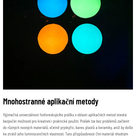
Mnohostranné aplikační metody
Výjimečná univerzálnost fosforeskujícího prášku v oblasti aplikačních metod otevírá
bezpočet možností pro kreativní i praktické použití. Prášek lze bez problémů začlenit
do různých nosných materiálů, včetně pryskyřic, barev, plastů a keramiky, aniž by došlo
ke ztrátě jeho luminiscenčních vlastností. Tato přizpůsobivost činí materiál vhodným