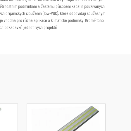
 povětrnostním podmínkám a častému působení kapalin používaných
vých organických sloučenin (low-VOC), které odpovídají současným
 je vhodná pro různé aplikace a klimatické podmínky. Kromě toho
ch požadavků jednotlivých projektů.