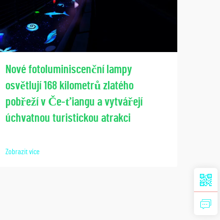
Spo
Nové fotoluminiscenční lampy
pros
osvětlují 168 kilometrů zlatého
ve s
pobřeží v Če-ťiangu a vytvářejí
Lumi
úchvatnou turistickou atrakci
Zobraz
Zobrazit více