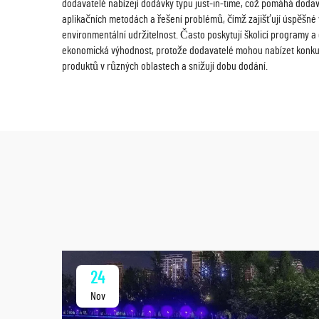
dodavatelé nabízejí dodávky typu just-in-time, což pomáhá dodava
aplikačních metodách a řešení problémů, čímž zajišťují úspěšné vý
environmentální udržitelnost. Často poskytují školicí programy a
ekonomická výhodnost, protože dodavatelé mohou nabízet konkuren
produktů v různých oblastech a snižují dobu dodání.
24
Nov