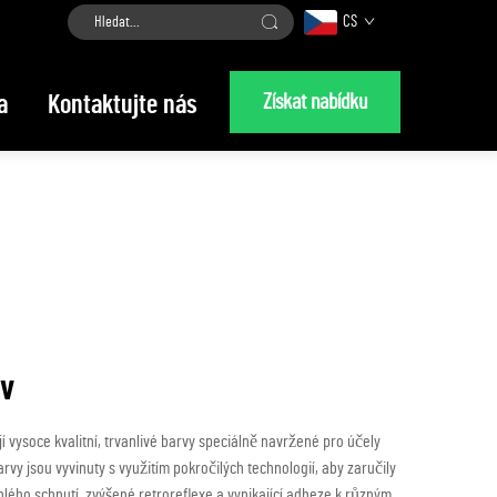
CS
Získat nabídku
a
Kontaktujte nás
ev
jí vysoce kvalitní, trvanlivé barvy speciálně navržené pro účely
vy jsou vyvinuty s využitím pokročilých technologií, aby zaručily
hlého schnutí, zvýšené retroreflexe a vynikající adheze k různým