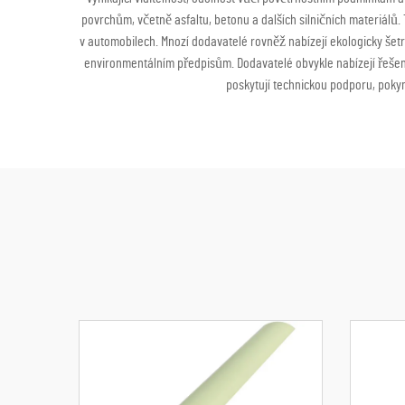
povrchům, včetně asfaltu, betonu a dalších silničních materiál
v automobilech. Mnozí dodavatelé rovněž nabízejí ekologicky šet
environmentálním předpisům. Dodavatelé obvykle nabízejí řešení
poskytují technickou podporu, poky