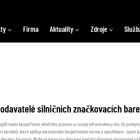
ty
Firma
Aktuality
Zdroje
Služb
odavatelé silničních značkovacích bar
ajišťování bezpečnosti silničního provozu a rozvoji infrastruktury tím, že poskytu
 výrobků, které splňují mezinárodní bezpečnostní normy a specifikace. Jejich bar
 dlouhou životnost. Moderní barvy pro dopravní značení disponují vlastnostmi ryc