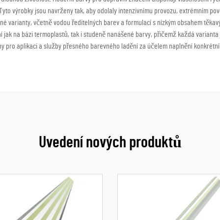
ů. Tyto výrobky jsou navrženy tak, aby odolaly intenzivnímu provozu, extrémním
rné varianty, včetně vodou ředitelných barev a formulací s nízkým obsahem těka
 jak na bázi termoplastů, tak i studeně nanášené barvy, přičemž každá varianta
ny pro aplikaci a služby přesného barevného ladění za účelem naplnění konkrétní
Uvedení nových produktů