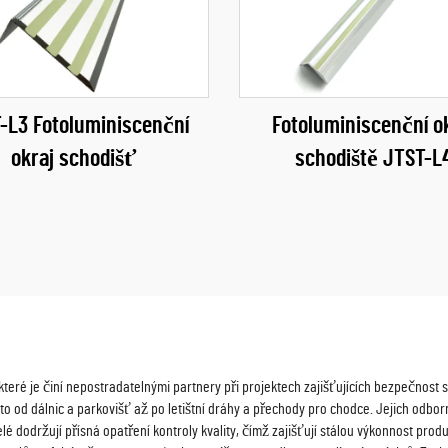
-L3 Fotoluminiscenční
Fotoluminiscenční o
okraj schodišť
schodiště JTST-L
eré je činí nepostradatelnými partnery při projektech zajišťujících bezpečnost si
 od dálnic a parkovišť až po letištní dráhy a přechody pro chodce. Jejich odborn
 dodržují přísná opatření kontroly kvality, čímž zajišťují stálou výkonnost pr