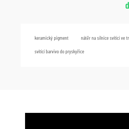
d
keramický pigment
nátěr na silnice svítící ve 
svítící barvivo do pryskyřice