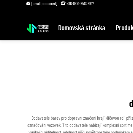
[email protected]
+86-0571-85826917
Domovská stránka
Produk
d
Dodavatelé barev pro dopravní značení hrají klíčovou roli při z
označování vozovek. Tito dodavatelé nabízejí komplexní sortiment
vynikající viditelnost, odolnost vůči povětrnostním podmínkám a