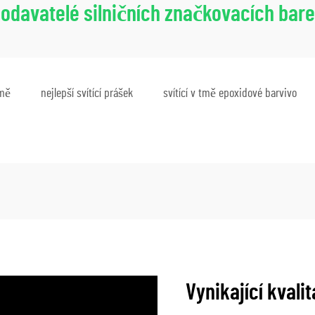
odavatelé silničních značkovacích bar
tmě
nejlepší svítící prášek
svítící v tmě epoxidové barvivo
Vynikající kvali