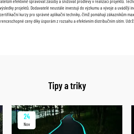
telům efektivně spravovat zásoby a snižovat prodlevy v realizaci projektů. Tech
sledky projektů. Dodavatelé neustále investují do výzkumu a vývoje a uvádějí inova
 certifikační kurzy pro správné aplikační techniky, čímž pomáhají zákazníkům max
ceschopné ceny díky úsporám z rozsahu a efektivním distribučním sítím. Udržují 
Tipy a triky
24
Nov