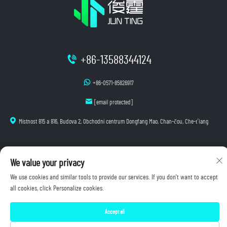
+86-13588344124
+86-0571-85826917
[email protected]
Místnost 815 a 816, Budova 2, Obchodní centrum Dongfang Mao, Chan-čou, Che-ťiang
We value your privacy
Autorská práva © 2025 Hangzhou Junting Luminescence Technology Co., Ltd. Všechna práva
vyhrazena.
We use cookies and similar tools to provide our services. If you don't want to accept
Zásady ochrany osobních údajů
all cookies, click Personalize cookies.
Accept all