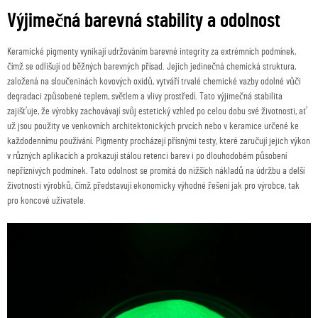
Výjimečná barevná stability a odolnost
Keramické pigmenty vynikají udržováním barevné integrity za extrémních podmínek,
čímž se odlišují od běžných barevných přísad. Jejich jedinečná chemická struktura,
založená na sloučeninách kovových oxidů, vytváří trvalé chemické vazby odolné vůči
degradaci způsobené teplem, světlem a vlivy prostředí. Tato výjimečná stabilita
zajišťuje, že výrobky zachovávají svůj estetický vzhled po celou dobu své životnosti, ať
už jsou použity ve venkovních architektonických prvcích nebo v keramice určené ke
každodennímu používání. Pigmenty procházejí přísnými testy, které zaručují jejich výkon
v různých aplikacích a prokazují stálou retenci barev i po dlouhodobém působení
nepříznivých podmínek. Tato odolnost se promítá do nižších nákladů na údržbu a delší
životnosti výrobků, čímž představují ekonomicky výhodné řešení jak pro výrobce, tak
pro koncové uživatele.