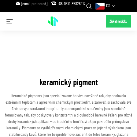
[email protected]
+86-0571-85826917
CS
Získat nabídku
keramický pigment
Keramické pigmenty jsou specializované barviva navržené tak, aby odolávala
extrémním teplotám a agresivním chemickým prostředím, a zároveň si zachovala své
živé barvy a strukturní integritu. Tyto anorganické sloučeniny jsou speciálně
formulovány tak, aby poskytovaly konzistentní a dlouhodobé barevné řešení pro různé
druhy keramických aplikací – od tradičního hrnčířství až po pokročilé průmyslové
keramiky. Pigmenty se vyrábí přesnými chemickými procesy, jejichž výsledkem jsou
stabilní oxidy kovů, které lze bezproblémově začlenit do těles keramiky, glazur a