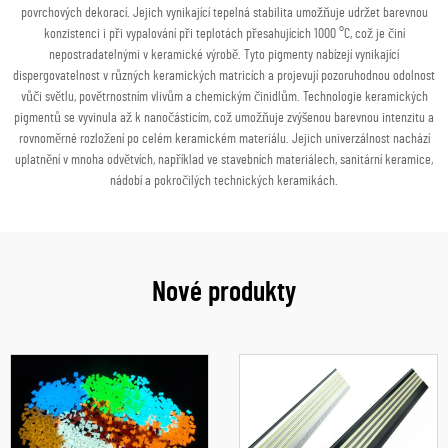
povrchových dekorací. Jejich vynikající tepelná stabilita umožňuje udržet barevnou
konzistenci i při vypalování při teplotách přesahujících 1000 °C, což je činí
nepostradatelnými v keramické výrobě. Tyto pigmenty nabízejí vynikající
dispergovatelnost v různých keramických matricích a projevují pozoruhodnou odolnost
vůči světlu, povětrnostním vlivům a chemickým činidlům. Technologie keramických
pigmentů se vyvinula až k nanočásticím, což umožňuje zvýšenou barevnou intenzitu a
rovnoměrné rozložení po celém keramickém materiálu. Jejich univerzálnost nachází
uplatnění v mnoha odvětvích, například ve stavebních materiálech, sanitární keramice,
nádobí a pokročilých technických keramikách.
Nové produkty