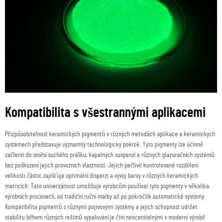
Kompatibilita s všestrannými aplikacemi
Přizpůsobitelnost keramických pigmentů v různých metodách aplikace a keramických
systémech představuje významný technologický pokrok. Tyto pigmenty lze účinně
začlenit do směsí suchého prášku, kapalných suspenzí a různých glazuračních systémů
bez poškození jejich provozních vlastností. Jejich pečlivě kontrolované rozdělení
velikosti částic zajišťuje optimální disperzi a vývoj barvy v různých keramických
matricích. Tato univerzálnost umožňuje výrobcům používat tyto pigmenty v několika
výrobních procesech, od tradiční ruční malby až po pokročilé automatické systémy.
Kompatibilita pigmentů s různými pojivovými systémy a jejich schopnost udržet
stabilitu během různých režimů vypalování je činí neocenitelnými v moderní výrobě