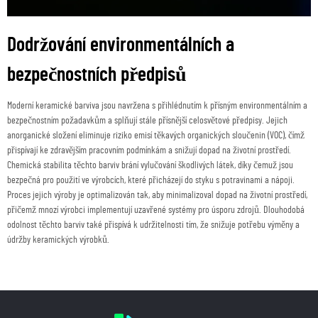
Dodržování environmentálních a
bezpečnostních předpisů
Moderní keramické barviva jsou navržena s přihlédnutím k přísným environmentálním a
bezpečnostním požadavkům a splňují stále přísnější celosvětové předpisy. Jejich
anorganické složení eliminuje riziko emisí těkavých organických sloučenin (VOC), čímž
přispívají ke zdravějším pracovním podmínkám a snižují dopad na životní prostředí.
Chemická stabilita těchto barviv brání vylučování škodlivých látek, díky čemuž jsou
bezpečná pro použití ve výrobcích, které přicházejí do styku s potravinami a nápoji.
Proces jejich výroby je optimalizován tak, aby minimalizoval dopad na životní prostředí,
přičemž mnozí výrobci implementují uzavřené systémy pro úsporu zdrojů. Dlouhodobá
odolnost těchto barviv také přispívá k udržitelnosti tím, že snižuje potřebu výměny a
údržby keramických výrobků.