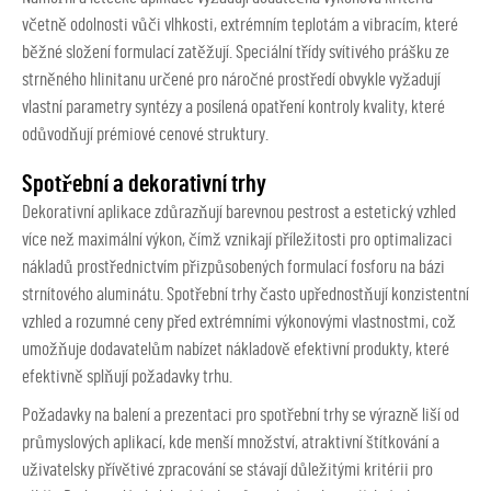
včetně odolnosti vůči vlhkosti, extrémním teplotám a vibracím, které
běžné složení formulací zatěžují. Speciální třídy svítivého prášku ze
strněného hlinitanu určené pro náročné prostředí obvykle vyžadují
vlastní parametry syntézy a posílená opatření kontroly kvality, které
odůvodňují prémiové cenové struktury.
Spotřební a dekorativní trhy
Dekorativní aplikace zdůrazňují barevnou pestrost a estetický vzhled
více než maximální výkon, čímž vznikají příležitosti pro optimalizaci
nákladů prostřednictvím přizpůsobených formulací fosforu na bázi
strnítového aluminátu. Spotřební trhy často upřednostňují konzistentní
vzhled a rozumné ceny před extrémními výkonovými vlastnostmi, což
umožňuje dodavatelům nabízet nákladově efektivní produkty, které
efektivně splňují požadavky trhu.
Požadavky na balení a prezentaci pro spotřební trhy se výrazně liší od
průmyslových aplikací, kde menší množství, atraktivní štítkování a
uživatelsky přívětivé zpracování se stávají důležitými kritérii pro