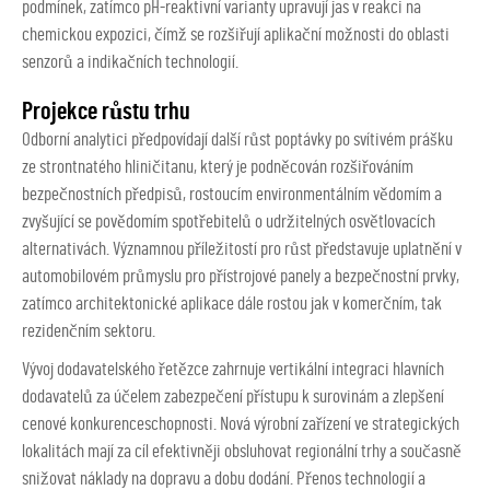
podmínek, zatímco pH-reaktivní varianty upravují jas v reakci na
chemickou expozici, čímž se rozšiřují aplikační možnosti do oblasti
senzorů a indikačních technologií.
Projekce růstu trhu
Odborní analytici předpovídají další růst poptávky po svítivém prášku
ze strontnatého hliničitanu, který je podněcován rozšiřováním
bezpečnostních předpisů, rostoucím environmentálním vědomím a
zvyšující se povědomím spotřebitelů o udržitelných osvětlovacích
alternativách. Významnou příležitostí pro růst představuje uplatnění v
automobilovém průmyslu pro přístrojové panely a bezpečnostní prvky,
zatímco architektonické aplikace dále rostou jak v komerčním, tak
rezidenčním sektoru.
Vývoj dodavatelského řetězce zahrnuje vertikální integraci hlavních
dodavatelů za účelem zabezpečení přístupu k surovinám a zlepšení
cenové konkurenceschopnosti. Nová výrobní zařízení ve strategických
lokalitách mají za cíl efektivněji obsluhovat regionální trhy a současně
snižovat náklady na dopravu a dobu dodání. Přenos technologií a