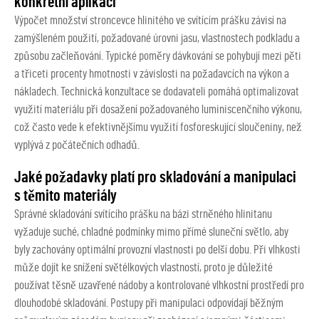
konkrétní aplikaci
Výpočet množství stroncevce hlinitého ve svítícím prášku závisí na
zamýšleném použití, požadované úrovni jasu, vlastnostech podkladu a
způsobu začleňování. Typické poměry dávkování se pohybují mezi pěti
a třiceti procenty hmotnosti v závislosti na požadavcích na výkon a
nákladech. Technická konzultace se dodavateli pomáhá optimalizovat
využití materiálu při dosažení požadovaného luminiscenčního výkonu,
což často vede k efektivnějšímu využití fosforeskující sloučeniny, než
vyplývá z počátečních odhadů.
Jaké požadavky platí pro skladování a manipulaci
s těmito materiály
Správné skladování svítícího prášku na bázi strněného hlinitanu
vyžaduje suché, chladné podmínky mimo přímé sluneční světlo, aby
byly zachovány optimální provozní vlastnosti po delší dobu. Při vlhkosti
může dojít ke snížení světélkových vlastností, proto je důležité
používat těsně uzavřené nádoby a kontrolované vlhkostní prostředí pro
dlouhodobé skladování. Postupy při manipulaci odpovídají běžným