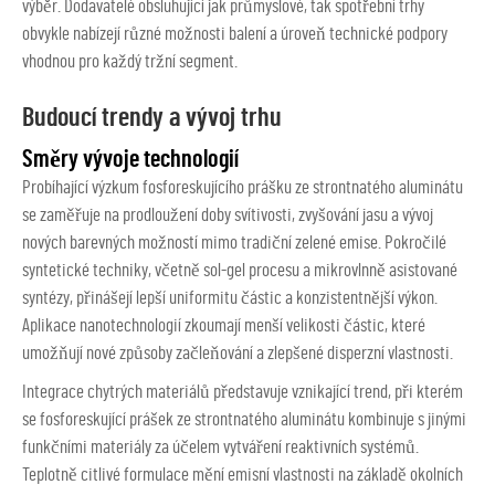
výběr. Dodavatelé obsluhující jak průmyslové, tak spotřební trhy
obvykle nabízejí různé možnosti balení a úroveň technické podpory
vhodnou pro každý tržní segment.
Budoucí trendy a vývoj trhu
Směry vývoje technologií
Probíhající výzkum fosforeskujícího prášku ze strontnatého aluminátu
se zaměřuje na prodloužení doby svítivosti, zvyšování jasu a vývoj
nových barevných možností mimo tradiční zelené emise. Pokročilé
syntetické techniky, včetně sol-gel procesu a mikrovlnně asistované
syntézy, přinášejí lepší uniformitu částic a konzistentnější výkon.
Aplikace nanotechnologií zkoumají menší velikosti částic, které
umožňují nové způsoby začleňování a zlepšené disperzní vlastnosti.
Integrace chytrých materiálů představuje vznikající trend, při kterém
se fosforeskující prášek ze strontnatého aluminátu kombinuje s jinými
funkčními materiály za účelem vytváření reaktivních systémů.
Teplotně citlivé formulace mění emisní vlastnosti na základě okolních