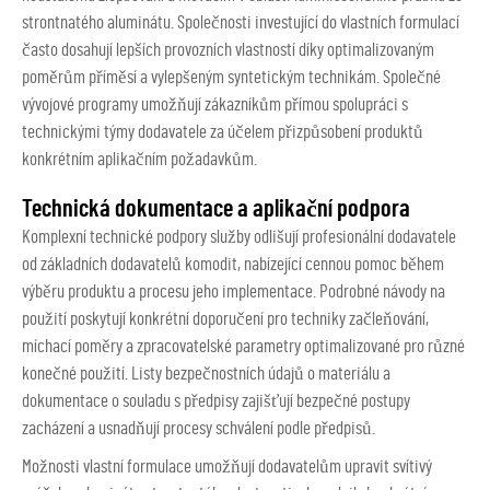
strontnatého aluminátu. Společnosti investující do vlastních formulací
často dosahují lepších provozních vlastností díky optimalizovaným
poměrům příměsí a vylepšeným syntetickým technikám. Společné
vývojové programy umožňují zákazníkům přímou spolupráci s
technickými týmy dodavatele za účelem přizpůsobení produktů
konkrétním aplikačním požadavkům.
Technická dokumentace a aplikační podpora
Komplexní technické podpory služby odlišují profesionální dodavatele
od základních dodavatelů komodit, nabízející cennou pomoc během
výběru produktu a procesu jeho implementace. Podrobné návody na
použití poskytují konkrétní doporučení pro techniky začleňování,
míchací poměry a zpracovatelské parametry optimalizované pro různé
konečné použití. Listy bezpečnostních údajů o materiálu a
dokumentace o souladu s předpisy zajišťují bezpečné postupy
zacházení a usnadňují procesy schválení podle předpisů.
Možnosti vlastní formulace umožňují dodavatelům upravit
svítivý