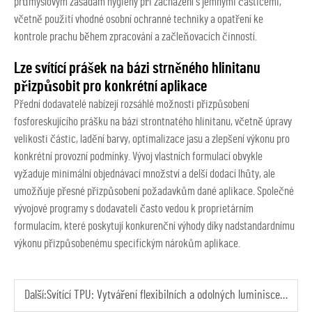
průmyslovým zásadám hygieny při zacházení s jemnými částicemi,
včetně použití vhodné osobní ochranné techniky a opatření ke
kontrole prachu během zpracování a začleňovacích činností.
Lze svítící prášek na bázi strněného hlinitanu
přizpůsobit pro konkrétní aplikace
Přední dodavatelé nabízejí rozsáhlé možnosti přizpůsobení
fosforeskujícího prášku na bázi strontnatého hlinitanu, včetně úpravy
velikosti částic, ladění barvy, optimalizace jasu a zlepšení výkonu pro
konkrétní provozní podmínky. Vývoj vlastních formulací obvykle
vyžaduje minimální objednávací množství a delší dodací lhůty, ale
umožňuje přesné přizpůsobení požadavkům dané aplikace. Společné
vývojové programy s dodavateli často vedou k proprietárním
formulacím, které poskytují konkurenční výhody díky nadstandardnímu
výkonu přizpůsobenému specifickým nárokům aplikace.
Další:
Svítící TPU: Vytváření flexibilních a odolných luminiscenčních produktů