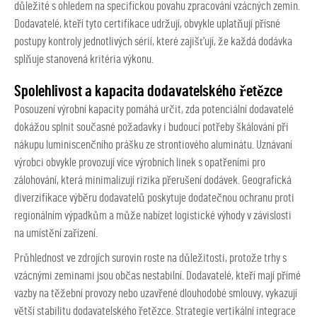
důležité s ohledem na specifickou povahu zpracování vzácných zemin.
Dodavatelé, kteří tyto certifikace udržují, obvykle uplatňují přísné
postupy kontroly jednotlivých sérií, které zajišťují, že každá dodávka
splňuje stanovená kritéria výkonu.
Spolehlivost a kapacita dodavatelského řetězce
Posouzení výrobní kapacity pomáhá určit, zda potenciální dodavatelé
dokážou splnit současné požadavky i budoucí potřeby škálování při
nákupu luminiscenčního prášku ze strontiového aluminátu. Uznávaní
výrobci obvykle provozují více výrobních linek s opatřeními pro
zálohování, která minimalizují rizika přerušení dodávek. Geografická
diverzifikace výběru dodavatelů poskytuje dodatečnou ochranu proti
regionálním výpadkům a může nabízet logistické výhody v závislosti
na umístění zařízení.
Průhlednost ve zdrojích surovin roste na důležitosti, protože trhy s
vzácnými zeminami jsou občas nestabilní. Dodavatelé, kteří mají přímé
vazby na těžební provozy nebo uzavřené dlouhodobé smlouvy, vykazují
větší stabilitu dodavatelského řetězce. Strategie vertikální integrace