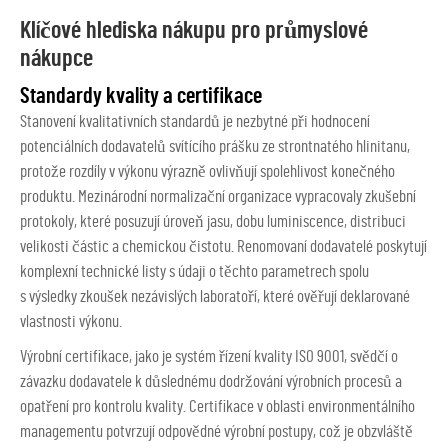
Klíčové hlediska nákupu pro průmyslové
nákupce
Standardy kvality a certifikace
Stanovení kvalitativních standardů je nezbytné při hodnocení
potenciálních dodavatelů svítícího prášku ze strontnatého hlinitanu,
protože rozdíly v výkonu výrazně ovlivňují spolehlivost konečného
produktu. Mezinárodní normalizační organizace vypracovaly zkušební
protokoly, které posuzují úroveň jasu, dobu luminiscence, distribuci
velikosti částic a chemickou čistotu. Renomovaní dodavatelé poskytují
komplexní technické listy s údaji o těchto parametrech spolu
s výsledky zkoušek nezávislých laboratoří, které ověřují deklarované
vlastnosti výkonu.
Výrobní certifikace, jako je systém řízení kvality ISO 9001, svědčí o
závazku dodavatele k důslednému dodržování výrobních procesů a
opatření pro kontrolu kvality. Certifikace v oblasti environmentálního
managementu potvrzují odpovědné výrobní postupy, což je obzvláště