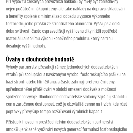
Při výpočtu celkových provozních nákladů by měly být zohledněny
nejen počáteční nákupní ceny, ale také náklady na dopravu, skladování
a benefity spojené s minimalizací odpadu u vysoce výkonného
fosforeskujícího prášku ze strontnatého aluminátu. Vyšší jas a delší
doba svítivosti často ospravedlňují vyšší cenu díky nižší spotřebě
materiálu a lepšímu výkonu konečného produktu, který na trhu
dosahuje vyšší hodnoty.
Úvahy o dlouhodobé hodnotě
Výhody partnerství přesahují rámec jednoduchých dodavatelských
vztahů při spolupráci s navázanými výrobci fosforeskujícího prášku na
bázi strontnatého hliničitanu, a často zahrnují preferenční ceny,
upřednostněné přidělování v období omezení dodávek a možnosti
společného vývoje. Dlouhodobé dodavatelské smlouvy zajišťují stabilitu
cen a zaručenou dostupnost, což je obzvláště cenné na trzích, kde růst
poptávky převyšuje tempo rozšiřování výrobních kapacit.
Přístup k inovacím prostřednictvím dodavatelských partnerství
umožňuje včasné využívání nových generací formulací fosforeskujícího