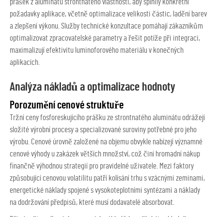
prášek z aluminátu strontnatého
vlastnosti, aby splnily konkrétní
požadavky aplikace, včetně optimalizace velikosti částic, ladění barev
a zlepšení výkonu. Služby technické konzultace pomáhají zákazníkům
optimalizovat zpracovatelské parametry a řešit potíže při integraci,
maximalizují efektivitu luminoforového materiálu v konečných
aplikacích.
Analýza nákladů a optimalizace hodnoty
Porozumění cenové struktuře
Tržní ceny fosforeskujícího prášku ze strontnatého aluminátu odrážejí
složité výrobní procesy a specializované suroviny potřebné pro jeho
výrobu. Cenové úrovně založené na objemu obvykle nabízejí významné
cenové výhody u zakázek větších množství, což činí hromadní nákup
finančně výhodnou strategií pro pravidelné uživatele. Mezi faktory
způsobující cenovou volatilitu patří kolísání trhu s vzácnými zeminami,
energetické náklady spojené s vysokoteplotními syntézami a náklady
na dodržování předpisů, které musí dodavatelé absorbovat.