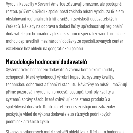
Výrobní kapacity v Severní Americe zůstávají omezené, ale postupně
rostou, přičemž několik společností zakládá místní výrobu za účelem
obsluhování regionálních trhů a snížení závislosti dodavatelských
řetězců. Náklady na dopravu a dodací lhůty upřednostňují regionální
dodavatele pro hromadné aplikace, zatímco specializované formulace
mohou ospravedlnit mezinárodní dodávky ze specializovaných center
excelence bez ohledu na geografickou polohu.
Metodologie hodnocení dodavatelů
Systematické hodnocení dodavatelů začíná komplexními audity
schopností, které vyhodnocují výrobní kapacitu, systémy kvality,
technickou odbornost a finanční stabilitu. Návštěvy na místě umožňují
přímé pozorování výrobních procesů, postupů kontroly kvality a
systémů správy zásob, které ovlivňují konzistenci produktů a
spolehlivost dodávek. Kontrola referencí s existujícími zákazníky
poskytuje vhled do výkonu dodavatele za různých podnikových
podmínek a tržních cyklů.
Stanovení výkonových metrik vytváří objektivní kritéria pro hodnocení