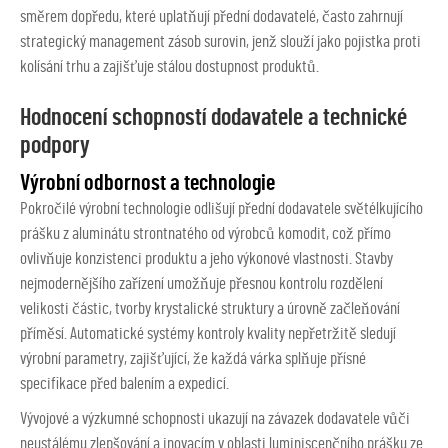
směrem dopředu, které uplatňují přední dodavatelé, často zahrnují
strategický management zásob surovin, jenž slouží jako pojistka proti
kolísání trhu a zajišťuje stálou dostupnost produktů.
Hodnocení schopností dodavatele a technické
podpory
Výrobní odbornost a technologie
Pokročilé výrobní technologie odlišují přední dodavatele světélkujícího
prášku z aluminátu strontnatého od výrobců komodit, což přímo
ovlivňuje konzistenci produktu a jeho výkonové vlastnosti. Stavby
nejmodernějšího zařízení umožňuje přesnou kontrolu rozdělení
velikosti částic, tvorby krystalické struktury a úrovně začleňování
příměsí. Automatické systémy kontroly kvality nepřetržitě sledují
výrobní parametry, zajišťující, že každá várka splňuje přísné
specifikace před balením a expedicí.
Vývojové a výzkumné schopnosti ukazují na závazek dodavatele vůči
neustálému zlepšování a inovacím v oblasti luminiscenčního prášku ze