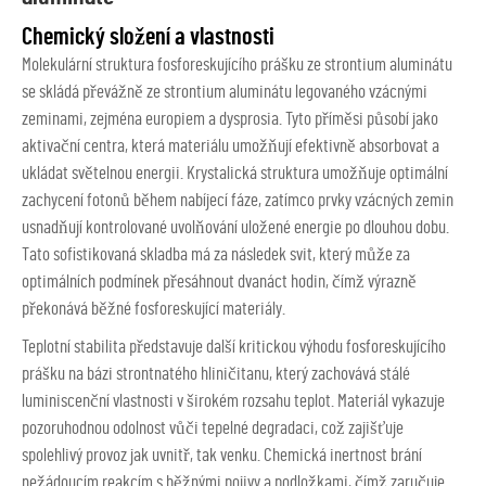
Chemický složení a vlastnosti
Molekulární struktura fosforeskujícího prášku ze strontium aluminátu
se skládá převážně ze strontium aluminátu legovaného vzácnými
zeminami, zejména europiem a dysprosia. Tyto příměsi působí jako
aktivační centra, která materiálu umožňují efektivně absorbovat a
ukládat světelnou energii. Krystalická struktura umožňuje optimální
zachycení fotonů během nabíjecí fáze, zatímco prvky vzácných zemin
usnadňují kontrolované uvolňování uložené energie po dlouhou dobu.
Tato sofistikovaná skladba má za následek svit, který může za
optimálních podmínek přesáhnout dvanáct hodin, čímž výrazně
překonává běžné fosforeskující materiály.
Teplotní stabilita představuje další kritickou výhodu fosforeskujícího
prášku na bázi strontnatého hliničitanu, který zachovává stálé
luminiscenční vlastnosti v širokém rozsahu teplot. Materiál vykazuje
pozoruhodnou odolnost vůči tepelné degradaci, což zajišťuje
spolehlivý provoz jak uvnitř, tak venku. Chemická inertnost brání
nežádoucím reakcím s běžnými pojivy a podložkami, čímž zaručuje