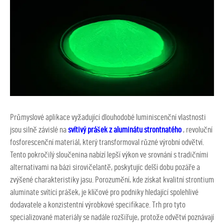
Průmyslové aplikace vyžadující dlouhodobé luminiscenční vlastnosti
jsou silně závislé na
svítivý prášek z aluminátu strontnatého
, revoluční
fosforescenční materiál, který transformoval různé výrobní odvětví.
Tento pokročilý sloučenina nabízí lepší výkon ve srovnání s tradičními
alternativami na bázi sirovičelantě, poskytujíc delší dobu pozáře a
zvýšené charakteristiky jasu. Porozumění, kde získat kvalitní strontium
aluminate svítící prášek, je klíčové pro podniky hledající spolehlivé
dodavatele a konzistentní výrobkové specifikace. Trh pro tyto
specializované materiály se nadále rozšiřuje, protože odvětví poznávají