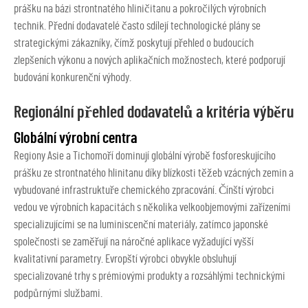
prášku na bázi strontnatého hliničitanu a pokročilých výrobních
technik. Přední dodavatelé často sdílejí technologické plány se
strategickými zákazníky, čímž poskytují přehled o budoucích
zlepšeních výkonu a nových aplikačních možnostech, které podporují
budování konkurenční výhody.
Regionální přehled dodavatelů a kritéria výběru
Globální výrobní centra
Regiony Asie a Tichomoří dominují globální výrobě fosforeskujícího
prášku ze strontnatého hlinitanu díky blízkosti těžeb vzácných zemin a
vybudované infrastruktuře chemického zpracování. Čínští výrobci
vedou ve výrobních kapacitách s několika velkoobjemovými zařízeními
specializujícími se na luminiscenční materiály, zatímco japonské
společnosti se zaměřují na náročné aplikace vyžadující vyšší
kvalitativní parametry. Evropští výrobci obvykle obsluhují
specializované trhy s prémiovými produkty a rozsáhlými technickými
podpůrnými službami.