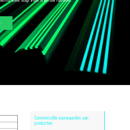
hermt elke stap voor u en uw familie.
p
Commerciële voorwaarden van
producten