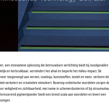
r, een innovatieve oplossing die betrouwbare verlichting biedt bij noodgevalle
ndelijk en herbruikbaar, vermindert het afval en beperkt het milieu-impact. De
eer toegevoegd aan verven, coatings, kunststoffen, textiel en meer, verleent dit
ek verbetert en creativiteit stimuleert. Bovenop esthetische voordelen zorgen d
r veiligheid en zichtbaarheid, met name in schemerduisternis of bij stroomuitva
sforescerend pigmentpoeder biedt een breed scala aan voordelen en levert een
ssingen.