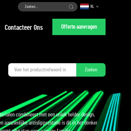
NL
Offerte aanvragen
Contacteer Ons
Zoeken
erialen combineert met een uniek helder design,
n aanzienlijke antislipprestatie is dit in het donker