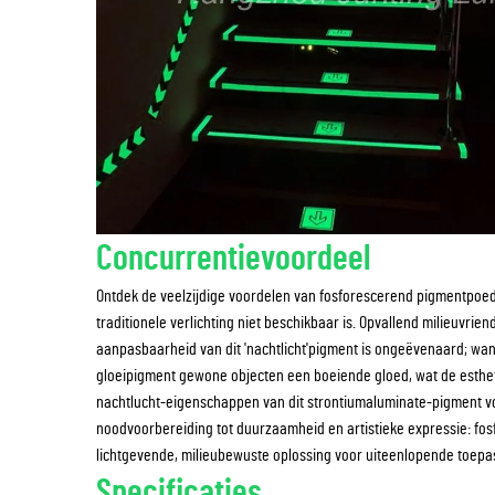
Concurrentievoordeel
Ontdek de veelzijdige voordelen van fosforescerend pigmentpoede
traditionele verlichting niet beschikbaar is. Opvallend milieuvrie
aanpasbaarheid van dit 'nachtlicht'pigment is ongeëvenaard; wann
gloeipigment gewone objecten een boeiende gloed, wat de estheti
nachtlucht-eigenschappen van dit strontiumaluminate-pigment voo
noodvoorbereiding tot duurzaamheid en artistieke expressie: fo
lichtgevende, milieubewuste oplossing voor uiteenlopende toepa
Specificaties