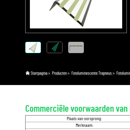
Startpagina
>
Producten
>
Fotoluminescente Trapneus
>
Fotolumi
Commerciële voorwaarden van 
Plaats van oorsprong:
Merknaam: