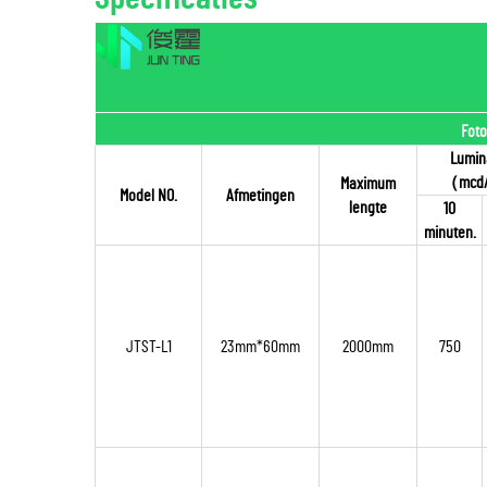
Foto
Lumin
（
mcd
Maximum
Model NO.
Afmetingen
lengte
10
minuten.
JTST-L1
23mm*60mm
2000mm
750