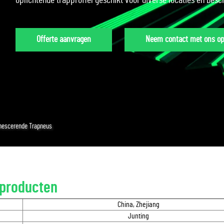
oplichtende trapprofiel geschikt voor diverse locaties en besc
Offerte aanvragen
Neem contact met ons o
nescerende Trapneus
producten
China, Zhejiang
Junting