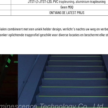
JTST-L1-JTST-L20, PVC
trapleuning, aluminium
trapleuning
Geen MOQ
ONTVANG DE LATEST PRIJS
alen combineert met een uniek helder design, verlicht 's nachts uw weg en verbe
t donker oplichtende trapprofiel geschikt voor diverse locaties en beschermt elke s