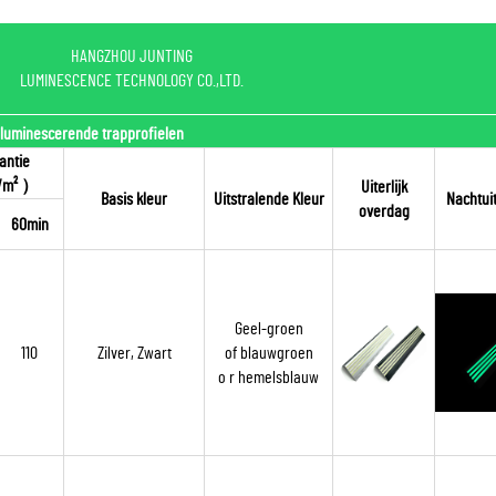
HANGZHOU JUNTING
LUMINESCENCE TECHNOLOGY CO.,LTD.
luminescerende trapprofielen
antie
/m²
）
Uiterlijk
Basis kleur
Uitstralende Kleur
Nachtuit
overdag
60min
Geel-groen
110
Zilver, Zwart
of blauwgroen
o
r hemelsblauw