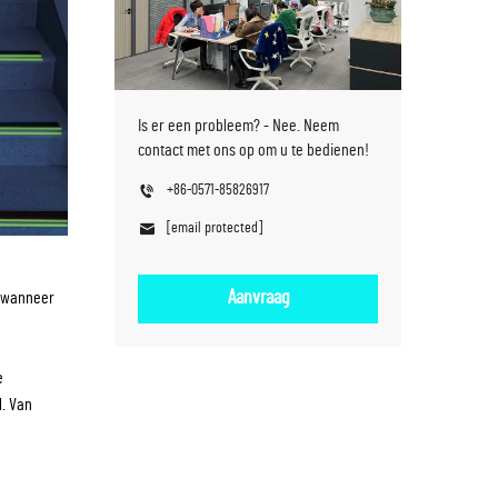
Is er een probleem? - Nee. Neem
contact met ons op om u te bedienen!
+86-0571-85826917
[email protected]
Aanvraag
n wanneer
e
l. Van