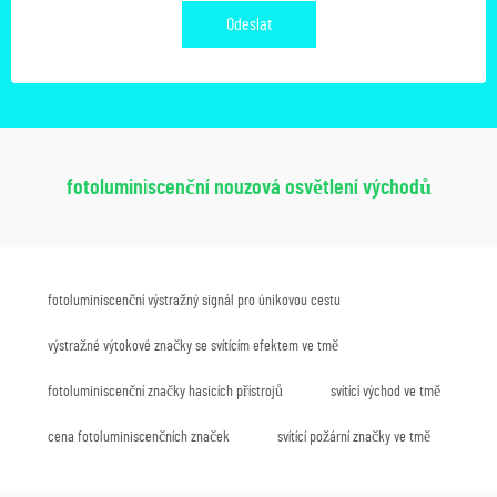
Odeslat
fotoluminiscenční nouzová osvětlení východů
fotoluminiscenční výstražný signál pro únikovou cestu
výstražné výtokové značky se svítícím efektem ve tmě
fotoluminiscenční značky hasicích přístrojů
svítící východ ve tmě
cena fotoluminiscenčních značek
svítící požární značky ve tmě