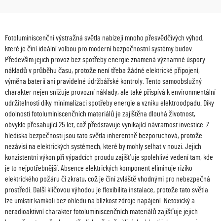
Fotoluminiscenční výstražná světla nabízejí mnoho přesvědčivých výhod,
které je činí ideální volbou pro moderní bezpečnostní systémy budov.
Především jejich provoz bez spotřeby energie znamená významné úspory
nákladů v průběhu času, protože není třeba žádné elektrické připojení,
výměna baterií ani pravidelné údržbářské kontroly. Tento samoobslužný
charakter nejen snižuje provozní náklady, ale také přispívá k environmentální
udržitelnosti díky minimalizaci spotřeby energie a vzniku elektroodpadu. Díky
odolnosti fotoluminiscenčních materiálů je zajištěna dlouhá životnost,
obvykle přesahující 25 let, což představuje vynikající návratnost investice. Z
hlediska bezpečnosti jsou tato světla inherentně bezporuchová, protože
nezávisí na elektrických systémech, které by mohly selhat v nouzi. Jejich
konzistentní výkon při výpadcích proudu zajišťuje spolehlivé vedení tam, kde
je to nejpotřebnější. Absence elektrických komponent eliminuje riziko
elektrického požáru či zkratu, což je činí zvláště vhodnými pro nebezpečná
prostředí. Další klíčovou výhodou je flexibilita instalace, protože tato světla
lze umístit kamkoli bez ohledu na blízkost zdroje napájení. Netoxický a
neradioaktivní charakter fotoluminiscenčních materiálů zajišťuje jejich