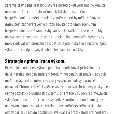
zahrnují pravidelné grafiky čištění a periodickou verifikaci výkonu za
účelem udržení optimální účinnosti fotoluminiscenčních
bezpečnostních značek. Školení zaměstnanců by mělo zdůraznit
důležitost zachování volných rozhledů ke fotoluminiscenčním
bezpečnostním značkám a vyhýbání se překážkám, které by mohly
ohrozit viditelnost v nouzových situacích. Dokumentační systémy by
měly sledovat umístění značek, datum jejich instalace a historii jejich
výkonu, aby podporovaly dlouhodobé plánování údržby.
Strategie optimalizace výkonu
Pravidelné hodnocení výkonu pomáhá identifikovat příležitosti pro
další instalaci nebo přemístění fotoluminescenčních značek, aby bylo
možné reagovat na měnící se vzory využívání budovy a úrovně
obsazení. Shromažďování zpětné vazby od uživatelů budovy poskytuje
cenné poznatky o účinnosti systémů orientace v budově a o možných
vylepšeních systémů pro nouzový únik. Koordinace s místními týmy pro
nouzovou pomoc zajistí, že fotoluminescenční bezpečnostní prvky
odpovídají současným postupům evakuace a protokolům pro nouzovou