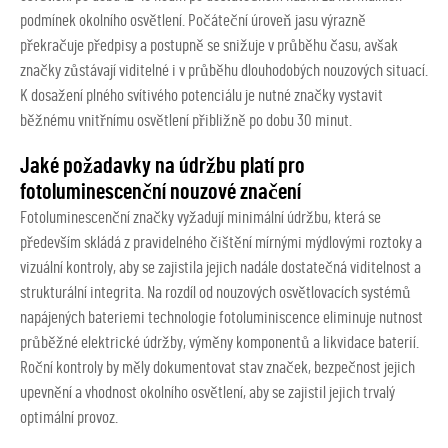
podmínek okolního osvětlení. Počáteční úroveň jasu výrazně
překračuje předpisy a postupně se snižuje v průběhu času, avšak
značky zůstávají viditelné i v průběhu dlouhodobých nouzových situací.
K dosažení plného svítivého potenciálu je nutné značky vystavit
běžnému vnitřnímu osvětlení přibližně po dobu 30 minut.
Jaké požadavky na údržbu platí pro
fotoluminescenční nouzové značení
Fotoluminescenční značky vyžadují minimální údržbu, která se
především skládá z pravidelného čištění mírnými mýdlovými roztoky a
vizuální kontroly, aby se zajistila jejich nadále dostatečná viditelnost a
strukturální integrita. Na rozdíl od nouzových osvětlovacích systémů
napájených bateriemi technologie fotoluminiscence eliminuje nutnost
průběžné elektrické údržby, výměny komponentů a likvidace baterií.
Roční kontroly by měly dokumentovat stav značek, bezpečnost jejich
upevnění a vhodnost okolního osvětlení, aby se zajistil jejich trvalý
optimální provoz.