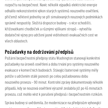
rozpočtu na bezpečnost. Navíc několik výpadků elektrické energie
odhalilo nekonzistentní výkon starých systémů nouzového osvětlení,
přičemž některé jednotky se při simulovaných nouzových podmínkách
správně nespustily. Složitá dispozice budovy – s více schodišti,
křižovatkami chodbiček a různými výškami stropů – vytvořila
dodatečné výzvy pro udržení jasné viditelnosti evakuačních cest ve
všech oblastech.
Požadavky na dodržování předpisů
Požární bezpečnostní předpisy státu Washington stanovují konkrétní
požadavky na úroveň osvětlení a dobu trvání pro systémy nouzového
evakuace v komerčních budovách. Stávající bateriové systémy měly
potíže s udržením stálé jasnosti po celou požadovanou dobu
nouzového provozu – 90 minut. Kontrolní zprávy dokumentovaly několik
případů, kdy se nouzová osvětlení výrazně zeslabila již po 45 minutách
provozu, což mohlo vést k porušení předpisů i bezpečnostním rizikům.
Správa budovy si uvědomila, že modernizace na předpisům vyhovující