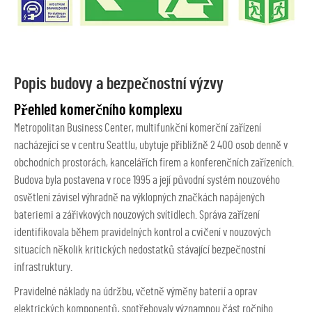
Popis budovy a bezpečnostní výzvy
Přehled komerčního komplexu
Metropolitan Business Center, multifunkční komerční zařízení
nacházející se v centru Seattlu, ubytuje přibližně 2 400 osob denně v
obchodních prostorách, kancelářích firem a konferenčních zařízeních.
Budova byla postavena v roce 1995 a její původní systém nouzového
osvětlení závisel výhradně na výklopných značkách napájených
bateriemi a zářivkových nouzových svítidlech. Správa zařízení
identifikovala během pravidelných kontrol a cvičení v nouzových
situacích několik kritických nedostatků stávající bezpečnostní
infrastruktury.
Pravidelné náklady na údržbu, včetně výměny baterií a oprav
elektrických komponentů, spotřebovaly významnou část ročního