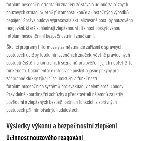
fotoluminescenční orientační značení zůstávalo účinné za různých
nouzových situací, včetně přítomnosti kouře a částečných výpadků
napájení. Správa budovy vypracovala aktualizované postupy nouzového
reagování, které zohledňují zlepšenou viditelnost poskytovanou
fotoluminescenčními bezpečnostními značkami.
Školicí programy informovaly zaměstnance zařízení o správných
postupech údržby fotoluminiscenčních značek, včetně pravidelných
postupů čištění a kontrolních seznamů pro ověření jejich nepřetržité
funkčnosti. Dokumentace integrace poskytla jasné pokyny pro
záchranné složky týkající se umístění a funkčnosti
fotoluminiscenčních systémů pro evakuaci v celém areálu budov.
Pravidelné koordinační schůzky s představiteli nájemců zajistily
povědomí o zlepšených bezpečnostních funkcích a správných
postupech při mimořádných událostech.
Výsledky výkonu a bezpečnostní zlepšení
Účinnost nouzového reagování