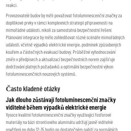
reakci.
Provozovatelé budov by měli považovat fotoluminescenční značky za
doplňkové prvky v rámci komplexních strategií připravenosti na
mimořádné události, nikoli za samostatná bezpečnostní řešení.
Plánování integrace by mělo zohledňovat různé scénáře mimořádných
událostí, včetně výpadků elektrické energie, podmínek způsobených
kouřem a částečných evakuací budovy. Průběžné vyhodnocování
změn v předpisech a aktualizací bezpečnostních norem zajišťuje
dodržování platných požadavků a optimální bezpečnostní výkon
fotoluminescenčních nouzových systémů.
Často kladené otázky
Jak dlouho zůstávají fotoluminescenční značky
viditelné během výpadků elektrické energie
Vysoce kvalitní fotoluminescenční značky využívající fosforové
materiály na bázi strontiového aluminátu udržují jasně viditelné
osvětlení po dobu 12–15 hodin po dostatečném nabití za normálních