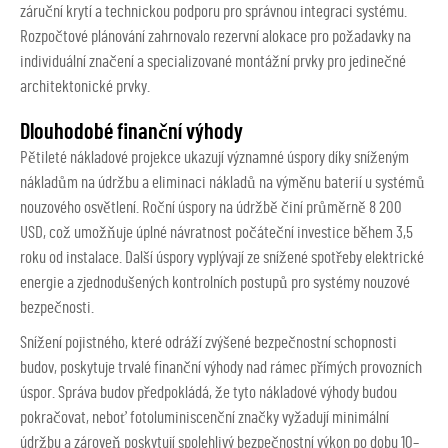
záruční krytí a technickou podporu pro správnou integraci systému.
Rozpočtové plánování zahrnovalo rezervní alokace pro požadavky na
individuální značení a specializované montážní prvky pro jedinečné
architektonické prvky.
Dlouhodobé finanční výhody
Pětileté nákladové projekce ukazují významné úspory díky sníženým
nákladům na údržbu a eliminaci nákladů na výměnu baterií u systémů
nouzového osvětlení. Roční úspory na údržbě činí průměrně 8 200
USD, což umožňuje úplné návratnost počáteční investice během 3,5
roku od instalace. Další úspory vyplývají ze snížené spotřeby elektrické
energie a zjednodušených kontrolních postupů pro systémy nouzové
bezpečnosti.
Snížení pojistného, které odráží zvýšené bezpečnostní schopnosti
budov, poskytuje trvalé finanční výhody nad rámec přímých provozních
úspor. Správa budov předpokládá, že tyto nákladové výhody budou
pokračovat, neboť fotoluminiscenční značky vyžadují minimální
údržbu a zároveň poskytují spolehlivý bezpečnostní výkon po dobu 10–