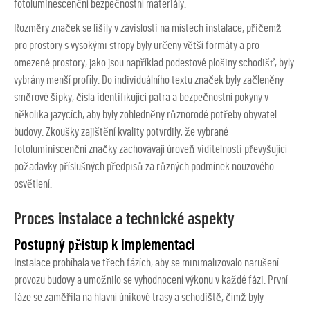
fotoluminescenční bezpečnostní materiály.
Rozměry značek se lišily v závislosti na místech instalace, přičemž
pro prostory s vysokými stropy byly určeny větší formáty a pro
omezené prostory, jako jsou například podestové plošiny schodišť, byly
vybrány menší profily. Do individuálního textu značek byly začleněny
směrové šipky, čísla identifikující patra a bezpečnostní pokyny v
několika jazycích, aby byly zohledněny různorodé potřeby obyvatel
budovy. Zkoušky zajištění kvality potvrdily, že vybrané
fotoluminiscenční značky zachovávají úroveň viditelnosti převyšující
požadavky příslušných předpisů za různých podmínek nouzového
osvětlení.
Proces instalace a technické aspekty
Postupný přístup k implementaci
Instalace probíhala ve třech fázích, aby se minimalizovalo narušení
provozu budovy a umožnilo se vyhodnocení výkonu v každé fázi. První
fáze se zaměřila na hlavní únikové trasy a schodiště, čímž byly