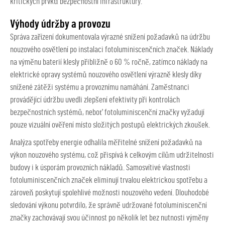
kritických prvků bezpečnostní infrastruktury.
Výhody údržby a provozu
Správa zařízení dokumentovala výrazné snížení požadavků na údržbu
nouzového osvětlení po instalaci fotoluminiscenčních značek. Náklady
na výměnu baterií klesly přibližně o 60 % ročně, zatímco náklady na
elektrické opravy systémů nouzového osvětlení výrazně klesly díky
snížené zátěži systému a provoznímu namáhání. Zaměstnanci
provádějící údržbu uvedli zlepšení efektivity při kontrolách
bezpečnostních systémů, neboť fotoluminiscenční značky vyžadují
pouze vizuální ověření místo složitých postupů elektrických zkoušek.
Analýza spotřeby energie odhalila měřitelné snížení požadavků na
výkon nouzového systému, což přispívá k celkovým cílům udržitelnosti
budovy i k úsporám provozních nákladů. Samosvítivé vlastnosti
fotoluminiscenčních značek eliminují trvalou elektrickou spotřebu a
zároveň poskytují spolehlivé možnosti nouzového vedení. Dlouhodobé
sledování výkonu potvrdilo, že správně udržované fotoluminiscenční
značky zachovávají svou účinnost po několik let bez nutnosti výměny