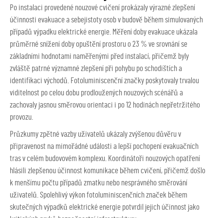
Po instalaci provedené nouzové cvičení prokázaly výrazné zlepšení
účinnosti evakuace a sebejistoty osob v budově během simulovaných
případů výpadku elektrické energie. Měření doby evakuace ukázala
průměrné snížení doby opuštění prostoru o 23 % ve srovnání se
základními hodnotami naměřenými před instalací, přičemž byly
zvláště patrné významné zlepšení při pohybu po schodištích a
identifikaci východů. Fotoluminiscenční značky poskytovaly trvalou
viditelnost po celou dobu prodloužených nouzových scénářů a
zachovaly jasnou směrovou orientaci i po 12 hodinách nepřetržitého
provozu.
Průzkumy zpětné vazby uživatelů ukázaly zvýšenou důvěru v
připravenost na mimořádné události a lepší pochopení evakuačních
tras v celém budovovém komplexu. Koordinátoři nouzových opatření
hlásili zlepšenou účinnost komunikace během cvičení, přičemž došlo
k menšímu počtu případů zmatku nebo nesprávného směrování
uživatelů. Spolehlivý výkon fotoluminiscenčních značek během
skutečných výpadků elektrické energie potvrdil jejich účinnost jako