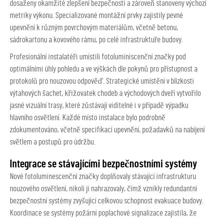
dosaženy okamžité zlepšení bezpečnosti a zároveň stanoveny výchozí
metriky výkonu. Specializované montážní prvky zajistily pevné
upevnění k různým povrchovým materiálům, včetně betonu,
sádrokartonu a kovového rámu, po celé infrastruktuře budovy.
Profesionální instalatéři umístili fotoluminiscenční značky pod
optimálními úhly pohledu a ve výškách dle pokynů pro přístupnost a
protokolů pro nouzovou odpověď. Strategické umístění v blízkosti
výtahových šachet, křižovatek chodeb a východových dveří vytvořilo
jasné vizuální trasy, které zůstávají viditelné i v případě výpadku
hlavního osvětlení. Každé místo instalace bylo podrobně
zdokumentováno, včetně specifikací upevnění, požadavků na nabíjení
světlem a postupů pro údržbu.
Integrace se stávajícími bezpečnostními systémy
Nové fotoluminescenční značky doplňovaly stávající infrastrukturu
nouzového osvětlení, nikoli ji nahrazovaly, čímž vznikly redundantní
bezpečnostní systémy zvyšující celkovou schopnost evakuace budovy.
Koordinace se systémy požární poplachové signalizace zajistila, že