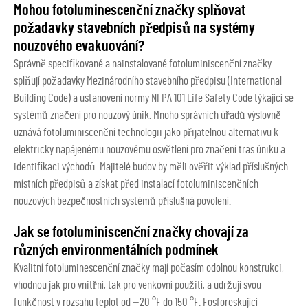
Mohou fotoluminescenční značky splňovat
požadavky stavebních předpisů na systémy
nouzového evakuování?
Správně specifikované a nainstalované fotoluminiscenční značky
splňují požadavky Mezinárodního stavebního předpisu (International
Building Code) a ustanovení normy NFPA 101 Life Safety Code týkající se
systémů značení pro nouzový únik. Mnoho správních úřadů výslovně
uznává fotoluminiscenční technologii jako přijatelnou alternativu k
elektricky napájenému nouzovému osvětlení pro značení tras úniku a
identifikaci východů. Majitelé budov by měli ověřit výklad příslušných
místních předpisů a získat před instalací fotoluminiscenčních
nouzových bezpečnostních systémů příslušná povolení.
Jak se fotoluminiscenční značky chovají za
různých environmentálních podmínek
Kvalitní fotoluminescenční značky mají počasím odolnou konstrukci,
vhodnou jak pro vnitřní, tak pro venkovní použití, a udržují svou
funkčnost v rozsahu teplot od −20 °F do 150 °F. Fosforeskující