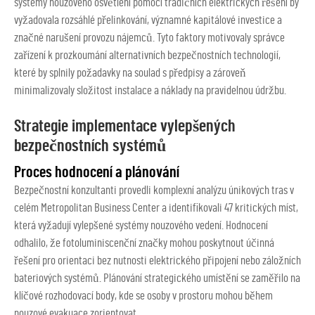
systémy nouzového osvětlení pomocí tradičních elektrických řešení by
vyžadovala rozsáhlé přelinkování, významné kapitálové investice a
značné narušení provozu nájemců. Tyto faktory motivovaly správce
zařízení k prozkoumání alternativních bezpečnostních technologií,
které by splnily požadavky na soulad s předpisy a zároveň
minimalizovaly složitost instalace a náklady na pravidelnou údržbu.
Strategie implementace vylepšených
bezpečnostních systémů
Proces hodnocení a plánování
Bezpečnostní konzultanti provedli komplexní analýzu únikových tras v
celém Metropolitan Business Center a identifikovali 47 kritických míst,
která vyžadují vylepšené systémy nouzového vedení. Hodnocení
odhalilo, že fotoluminiscenční značky mohou poskytnout účinná
řešení pro orientaci bez nutnosti elektrického připojení nebo záložních
bateriových systémů. Plánování strategického umístění se zaměřilo na
klíčové rozhodovací body, kde se osoby v prostoru mohou během
nouzové evakuace zorientovat.