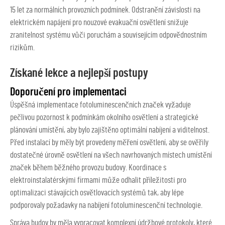
15 let za normálních provozních podmínek. Odstranění závislosti na
elektrickém napájení pro nouzové evakuační osvětlení snižuje
zranitelnost systému vůči poruchám a souvisejícím odpovědnostním
rizikům.
Získané lekce a nejlepší postupy
Doporučení pro implementaci
Úspěšná implementace fotoluminescenčních značek vyžaduje
pečlivou pozornost k podmínkám okolního osvětlení a strategické
plánování umístění, aby bylo zajištěno optimální nabíjení a viditelnost.
Před instalací by měly být provedeny měření osvětlení, aby se ověřily
dostatečné úrovně osvětlení na všech navrhovaných místech umístění
značek během běžného provozu budovy. Koordinace s
elektroinstalatérskými firmami může odhalit příležitosti pro
optimalizaci stávajících osvětlovacích systémů tak, aby lépe
podporovaly požadavky na nabíjení fotoluminescenční technologie.
Správa budov by měla vypracovat komplexní údržbové protokoly, které