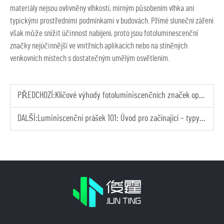
materiály nejsou ovlivněny vlhkostí, mírným působením vlhka ani
typickými prostředními podmínkami v budovách. Přímé sluneční záření
však může snížit účinnost nabíjení, proto jsou fotoluminescenční
značky nejúčinnější ve vnitřních aplikacích nebo na stíněných
venkovních místech s dostatečným umělým osvětlením.
PŘEDCHOZÍ:
Klíčové výhody fotoluminiscenčních značek oproti tradičním osvětleným značkám
DALŠÍ:
Luminiscenční prášek 101: Úvod pro začínající – typy a použití