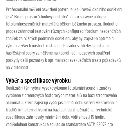
Profesionální měření osvětlení potvrdila, že úroveň okolního osvětlení
je většinou prostorů budovy dostatečná pro správné nabíjení
fotoluminescenčních materiálů během běžného provozu. Hodnotící
proces zahrnoval testování různých konfigurací fotoluminescenčních
značek za různých podmínek osvětlení, aby byl zajištěn optimální
výkon na všech místech instalace. Poradní schůzky s místními
hasičskými sbory zaměřené na koordinaci nouzových opatření
poskytly další poznatky k optimalizaci evakuačních tras a požadavků
na viditelnost.
Výběr a specifikace výrobku
Realizační tým vybral vysokovýkonné
fotoluminiscenční značky
vyrobené z prémiových fosforových materiálů na bázi strontiového
aluminátu, které zajišťují vyšší jas a delší dobu svítění ve srovnání s
tradičními alternativami na bázi sulfidu zinečnatého. Technické
specifikace zahrnovaly minimální dobu viditelnosti 15 hodin,
voděodolnou konstrukci a soulad se standardem ASTM E2072 pro