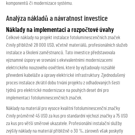
komponentů či modernizace systému.
Analýza nákladů a návratnost investice
Náklady na implementaci a rozpočtové úvahy
Celkové náklady na projekt instalace fotoluminescenčních značek
činily přibližně 28 000 USD, včetně materiálů, profesionálních služeb
instalace a školení zaměstnanců. Tato investice představovala
významné úspory ve srovnání s ekvivalentními modernizacemi
elektrického nouzového osvětlení, které by vyžadovaly rozsáhlé
převedení kabeláže a úpravy elektrické infrastruktury. Zjednodušený
proces instalace zkrátil dobu trvání projektu z odhadovaných šesti
týdnů pro elektrické modernizace na pouhých deset dní pro
implementaci fotoluminescenčních značek.
Náklady na materiál pro vysoce kvalitní fotoluminescenční značky
činily průměrně 45 USD za kus pro standardní výchozí značky a 75 USD
za kus pro větší směrové ukazatele. Profesionální instalační služby
zvýšily náklady na materiál přibližně o 30 %, zároveň však poskytly