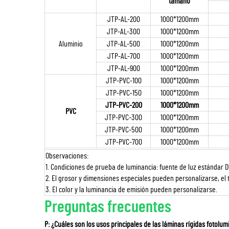
tamaño
JTP-AL-200
1000*1200mm
JTP-AL-300
1000*1200mm
Aluminio
JTP-AL-500
1000*1200mm
JTP-AL-700
1000*1200mm
JTP-AL-900
1000*1200mm
JTP-PVC-100
1000*1200mm
JTP-PVC-150
1000*1200mm
JTP-PVC-200
1000*1200mm
PVC
JTP-PVC-300
1000*1200mm
JTP-PVC-500
1000*1200mm
JTP-PVC-700
1000*1200mm
Observaciones:
1. Condiciones de prueba de luminancia: fuente de luz estándar D
2. El grosor y dimensiones especiales pueden personalizarse, e
3. El color y la luminancia de emisión pueden personalizarse.
Preguntas frecuentes
P: ¿Cuáles son los usos principales de las láminas rígidas fotolum