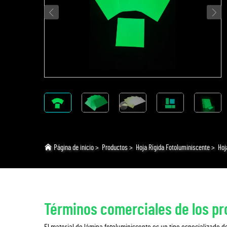
Página de inicio
>
Productos
>
Hoja Rígida Fotoluminiscente
>
Hoj
Términos comerciales de los p
El material de lámina fotoluminiscente es un tipo especializado d