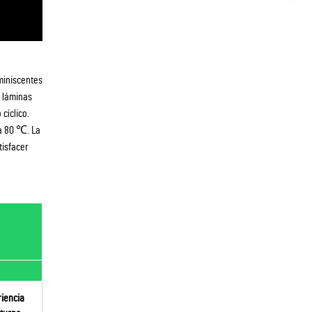
miniscentes
s láminas
cíclico.
ta 80 ℃. La
tisfacer
iencia