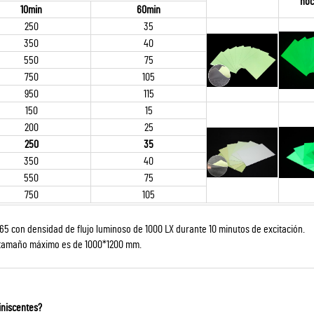
noc
10min
60min
250
35
350
40
550
75
750
105
950
115
150
15
200
25
250
35
350
40
550
75
750
105
65 con densidad de flujo luminoso de 1000 LX durante 10 minutos de excitación.
l tamaño máximo es de 1000*1200 mm.
iniscentes?