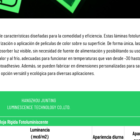
de características diseñadas para la comodidad y eficiencia. Estas láminas fotolu
ización o aplicación de películas de color sobre su superficie. De forma única, la
orber luz visible, sin necesidad de fuente de alimentación y posibilitando su uso 
calor y al frío, adecuadas para funcionar en temperaturas que van desde -30 has
autoadhesivo. Además, se pueden fabricar en dimensiones personalizadas para sa
opción versátil y ecológica para diversas aplicaciones.
HANGZHOU JUNTING
LUMINESCENCE TECHNOLOGY CO.,LTD.
Hoja Rígida Fotoluminiscente
Luminancia
Apar
（mcd/m2）
Apariencia diurna