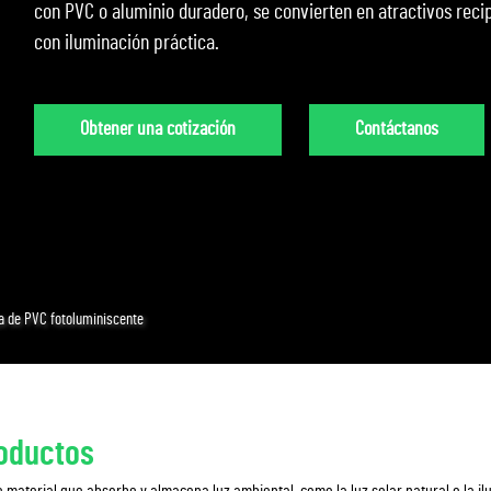
con PVC o aluminio duradero, se convierten en atractivos rec
con iluminación práctica.
Obtener una cotización
Contáctanos
a de PVC fotoluminiscente
roductos
e material que absorbe y almacena luz ambiental, como la luz solar natural o la i