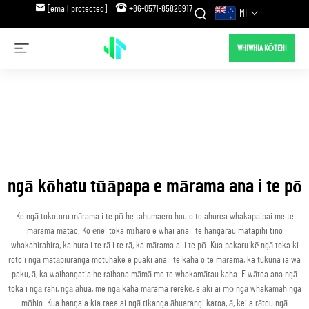
[email protected]
+86-0571-85826917
MI
WHIWHIA KŌTEHI
ngā kōhatu tūāpapa e mārama ana i te pō
Ko ngā tokotoru mārama i te pō he tahumaero hou o te ahurea whakapaipai me te
mārama matao. Ko ēnei toka mīharo e whai ana i te hangarau matapihi tino
whakahirahira, ka hura i te rā i te rā, ka mārama ai i te pō. Kua pakaru kē ngā toka ki
roto i ngā matāpiuranga motuhake e puaki ana i te kaha o te mārama, ka tukuna ia wa
paku, ā, ka waihangatia he raihana māmā me te whakamātau kaha. E wātea ana ngā
toka i ngā rahi, ngā āhua, me ngā kaha mārama rerekē, e āki ai mō ngā whakamahinga
mōhio. Kua hangaia kia taea ai ngā tikanga āhuarangi katoa, ā, kei a rātou ngā