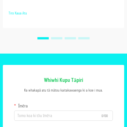
Tiro Kaua Atu
Whiwhi Kupu Tāpiri
Ka whakapā atu tā mātou kaitakawaenga ki a koe i mua.
Īmēra
0/100