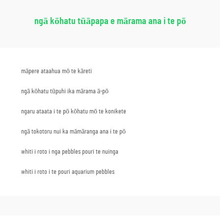
ngā kōhatu tūāpapa e mārama ana i te pō
māpere ataahua mō te kāreti
ngā kōhatu tūpuhi ika mārama ā-pō
ngaru ataata i te pō kōhatu mō te konikete
ngā tokotoru nui ka māmāranga ana i te pō
whiti i roto i nga pebbles pouri te nuinga
whiti i roto i te pouri aquarium pebbles