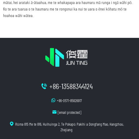
mātai, hei arataki ā-ātaahua, me te whakapapa ara haumaru mā runga i ngā wāhi pō.
Ko te ara tuarua o te haumaru me te rongonui ka nui te uara o ēnei kōhatu mō te
hoahoa wāhi wātea.
+86-13588344124
+86-0571-85826917
[email protected]
Rūma 815 Me te 816, Huihuinga 2, Te Pokapū Pakihi a Dongfang Mao, Hangzhou,
Zhejiang