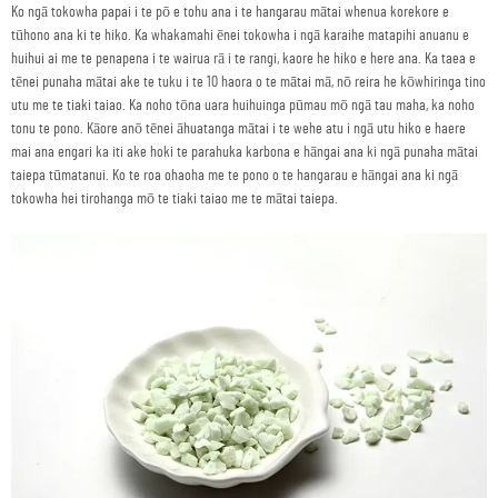
Ko ngā tokowha papai i te pō e tohu ana i te hangarau mātai whenua korekore e
tūhono ana ki te hiko. Ka whakamahi ēnei tokowha i ngā karaihe matapihi anuanu e
huihui ai me te penapena i te wairua rā i te rangi, kaore he hiko e here ana. Ka taea e
tēnei punaha mātai ake te tuku i te 10 haora o te mātai mā, nō reira he kōwhiringa tino
utu me te tiaki taiao. Ka noho tōna uara huihuinga pūmau mō ngā tau maha, ka noho
tonu te pono. Kāore anō tēnei āhuatanga mātai i te wehe atu i ngā utu hiko e haere
mai ana engari ka iti ake hoki te parahuka karbona e hāngai ana ki ngā punaha mātai
taiepa tūmatanui. Ko te roa ohaoha me te pono o te hangarau e hāngai ana ki ngā
tokowha hei tirohanga mō te tiaki taiao me te mātai taiepa.