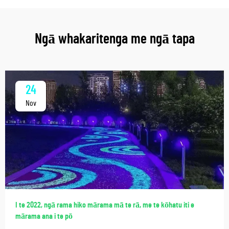
Ngā whakaritenga me ngā tapa
24
Nov
I te 2022, ngā rama hiko mārama mā te rā, me te kōhatu iti e
mārama ana i te pō