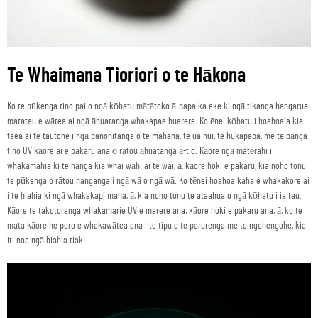
Te Whaimana Tioriori o te Hākona
Ko te pūkenga tino pai o ngā kōhatu mātātoko ā-papa ka eke ki ngā tikanga hangarua
matatau e wātea ai ngā āhuatanga whakapae huarere. Ko ēnei kōhatu i hoahoaia kia
taea ai te tautohe i ngā panonitanga o te mahana, te ua nui, te hukapapa, me te pānga
tino UV kāore ai e pakaru ana ō rātou āhuatanga ā-tio. Kāore ngā matērahi i
whakamahia ki te hanga kia whai wāhi ai te wai, ā, kāore hoki e pakaru, kia noho tonu
te pūkenga o rātou hanganga i ngā wā o ngā wā. Ko tēnei hoahoa kaha e whakakore ai
i te hiahia ki ngā whakakapi maha, ā, kia noho tonu te ataahua o ngā kōhatu i ia tau.
Kāore te takotoranga whakamarie UV e marere ana, kāore hoki e pakaru ana, ā, ko te
mata kāore he poro e whakawātea ana i te tipu o te parurenga me te ngohengohe, kia
iti noa ngā hiahia tiaki.