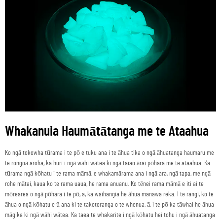
Whakanuia Haumātātanga me te Ataahua
Ko ngā tokowha tūrama i te pō e tuku ana i te āhua tika o ngā āhuatanga haumaru me
te rongoā aroha, ka huri i ngā wāhi wātea ki ngā taiao ārai pōhara me te ataahua. Ka
tūrama ngā kōhatu i te rama māmā, e whakamārama ana i ngā ara, ngā tapa, me ngā
rohe mātai, kaua ko te rama uaua, he rama anuanu. Ko tēnei rama māmā e iti ai te
mōrearea o ngā pōhara i te pō, a, ka waihangia he āhua manawa reka. I te rangi, ko te
āhua o ngā kōhatu e ū ana ki te takotoranga o te whenua, ā, i te pō ka tāwhai he āhua
māgika ki ngā wāhi wātea. Ka taea te whakarite i ngā kōhatu hei tohu i ngā āhuatanga