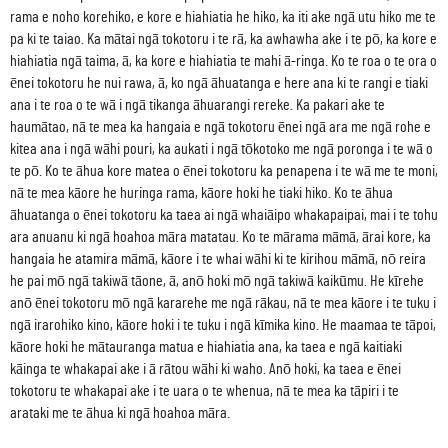
rama e noho korehiko, e kore e hiahiatia he hiko, ka iti ake ngā utu hiko me te
pa ki te taiao. Ka mātai ngā tokotoru i te rā, ka awhawha ake i te pō, ka kore e
hiahiatia ngā taima, ā, ka kore e hiahiatia te mahi ā-ringa. Ko te roa o te ora o
ēnei tokotoru he nui rawa, ā, ko ngā āhuatanga e here ana ki te rangi e tiaki
ana i te roa o te wā i ngā tikanga āhuarangi rereke. Ka pakari ake te
haumātao, nā te mea ka hangaia e ngā tokotoru ēnei ngā ara me ngā rohe e
kitea ana i ngā wāhi pouri, ka aukati i ngā tōkotoko me ngā poronga i te wā o
te pō. Ko te āhua kore matea o ēnei tokotoru ka penapena i te wā me te moni,
nā te mea kāore he huringa rama, kāore hoki he tiaki hiko. Ko te āhua
āhuatanga o ēnei tokotoru ka taea ai ngā whaiāipo whakapaipai, mai i te tohu
ara anuanu ki ngā hoahoa māra matatau. Ko te mārama māmā, ārai kore, ka
hangaia he atamira māmā, kāore i te whai wāhi ki te kirihou māmā, nō reira
he pai mō ngā takiwā tāone, ā, anō hoki mō ngā takiwā kaikūmu. He kīrehe
anō ēnei tokotoru mō ngā kararehe me ngā rākau, nā te mea kāore i te tuku i
ngā irarohiko kino, kāore hoki i te tuku i ngā kīmika kino. He maamaa te tāpoi,
kāore hoki he mātauranga matua e hiahiatia ana, ka taea e ngā kaitiaki
kāinga te whakapai ake i ā rātou wāhi ki waho. Anō hoki, ka taea e ēnei
tokotoru te whakapai ake i te uara o te whenua, nā te mea ka tāpiri i te
arataki me te āhua ki ngā hoahoa māra.