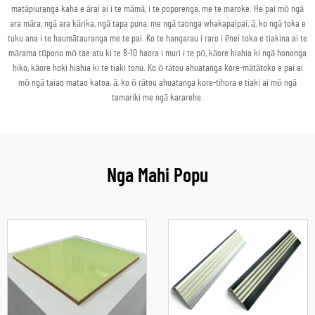
matāpiuranga kaha e ārai ai i te māmā, i te poporenga, me te maroke. He pai mō ngā
ara māra, ngā ara kārika, ngā tapa puna, me ngā taonga whakapaipai, ā, ko ngā toka e
tuku ana i te haumātauranga me te pai. Ko te hangarau i raro i ēnei toka e tiakina ai te
mārama tūpono mō tae atu ki te 8-10 haora i muri i te pō, kāore hiahia ki ngā hononga
hiko, kāore hoki hiahia ki te tiaki tonu. Ko ō rātou ahuatanga kore-mātātoko e pai ai
mō ngā taiao matao katoa, ā, ko ō rātou ahuatanga kore-tihora e tiaki ai mō ngā
tamariki me ngā kararehe.
Nga Mahi Popu