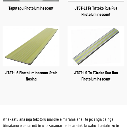
Taputapu Photoluminescent
JTST-L1 Te Tātoko Rua Rua
Photoluminescent
JTST-L6 Photoluminescent Stair
JTST-L9 Te Tātoko Rua Rua
Nosing
Photoluminescent
Whakaatu ana ngā tokotoru maroke e mārama ana i te pō i ngā painga
tūmatanui e pai ai mō te whakapaipai me te arataki ki waho. Tuatahi, ko te