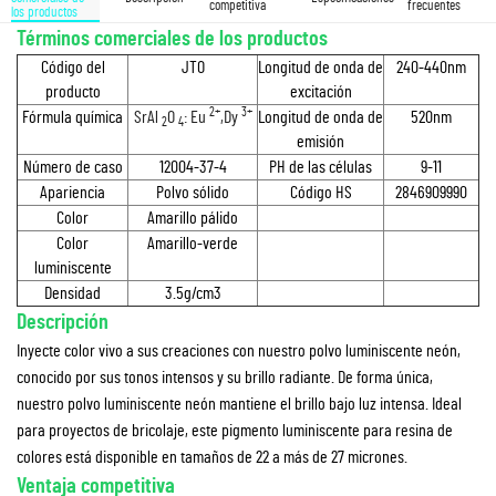
competitiva
frecuentes
los productos
Términos comerciales de los productos
Código del
JTO
Longitud de onda de
240-440nm
producto
excitación
2+
3+
Fórmula química
SrAl
O
: Eu
,Dy
Longitud de onda de
520nm
2
4
emisión
Número de caso
12004-37-4
PH de las células
9-11
Apariencia
Polvo sólido
Código HS
2846909990
Color
Amarillo pálido
Color
Amarillo-verde
luminiscente
Densidad
3.5g/cm3
Descripción
Inyecte color vivo a sus creaciones con nuestro polvo luminiscente neón,
conocido por sus tonos intensos y su brillo radiante. De forma única,
nuestro polvo luminiscente neón mantiene el brillo bajo luz intensa. Ideal
para proyectos de bricolaje, este pigmento luminiscente para resina de
colores está disponible en tamaños de 22 a más de 27 micrones.
Ventaja competitiva