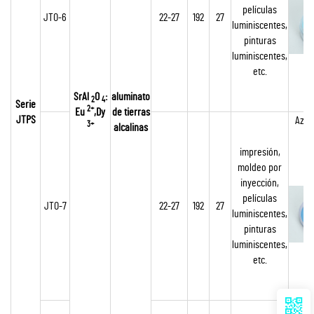
películas
JTO-6
22-27
192
27
luminiscentes,
pinturas
luminiscentes,
etc.
SrAl
O
:
aluminato
2
4
Serie
2+
Eu
,Dy
de tierras
JTPS
Azul
3+
alcalinas
impresión,
moldeo por
inyección,
películas
JTO-7
22-27
192
27
luminiscentes,
pinturas
luminiscentes,
etc.
Azul