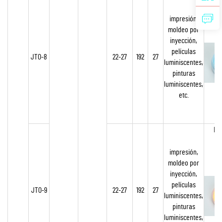
impresión,
moldeo por
inyección,
películas
JTO-8
22-27
192
27
luminiscentes,
pinturas
luminiscentes,
etc.
Na
impresión,
moldeo por
inyección,
películas
JTO-9
22-27
192
27
luminiscentes,
pinturas
luminiscentes,