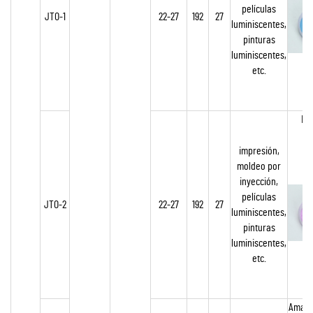
películas
JTO-1
22-27
192
27
luminiscentes,
pinturas
luminiscentes,
etc.
Pú
impresión,
moldeo por
inyección,
películas
JTO-2
22-27
192
27
luminiscentes,
pinturas
luminiscentes,
etc.
Amaril