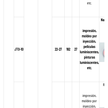
etc.
Naran
impresión,
moldeo por
inyección,
películas
JTO-10
22-27
192
27
luminiscentes,
pinturas
luminiscentes,
etc.
Roj
impresión,
moldeo por
inyección,