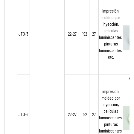
impresión,
moldeo por
inyección,
películas
JTO-3
22-27
192
27
luminiscentes,
pinturas
luminiscentes,
etc.
Ama
impresión,
moldeo por
inyección,
películas
JTO-4
22-27
192
27
luminiscentes,
pinturas
luminiscentes,