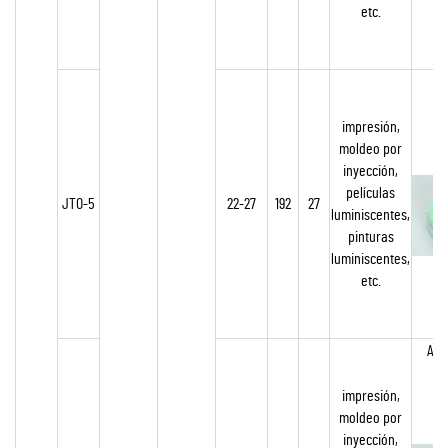
etc.
V
impresión,
moldeo por
inyección,
películas
JTO-5
22-27
192
27
luminiscentes,
pinturas
luminiscentes,
etc.
Azul
impresión,
moldeo por
inyección,