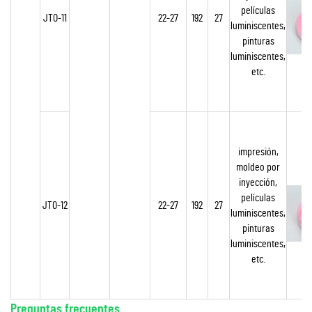
películas
JTO-11
22-27
192
27
luminiscentes,
pinturas
luminiscentes,
etc.
R
impresión,
moldeo por
inyección,
películas
JTO-12
22-27
192
27
luminiscentes,
pinturas
luminiscentes,
etc.
Preguntas frecuentes