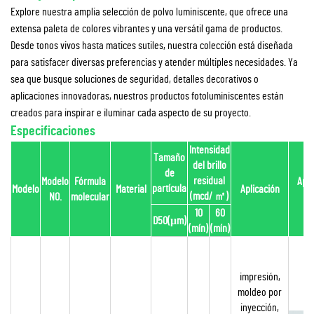
Explore nuestra amplia selección de polvo luminiscente, que ofrece una
extensa paleta de colores vibrantes y una versátil gama de productos.
Desde tonos vivos hasta matices sutiles, nuestra colección está diseñada
para satisfacer diversas preferencias y atender múltiples necesidades. Ya
sea que busque soluciones de seguridad, detalles decorativos o
aplicaciones innovadoras, nuestros productos fotoluminiscentes están
creados para inspirar e iluminar cada aspecto de su proyecto.
Especificaciones
Intensidad
Tamaño
del brillo
de
residual
Modelo
Fórmula
Apar
partícula
Modelo
Material
Aplicación
(mcd/
㎡
)
NO.
molecular
di
10
60
D50(μm)
(mín)
(mín)
A
impresión,
moldeo por
inyección,