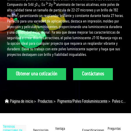
2+
3+
Compuesto de SrAl
O
: Eu
,Dy
aluminato de tierras alcalinas, este polvo de
2
4
alta calidad tiene un tamaño de partícula de 22-27 micrones y un brillo de 192
mcd/m², garantizando un resplandor brillante y constante durante hasta 27 horas.
Perfecto para una variedad de aplicaciones, destaca en impresión, moldeo por
inyección y películas luminiscentes, proporcionando una luminiscencia duradera
y una durabilidad excepcional. Ya sea que desee mejorar las características de
seguridad o crear diseños atractivos, el polvo luminiscente JT-10 Naranja-rojo es
la opción ideal para cualquier proyecto que requiera un resplandor vibrante y
duradero. Eleve su trabajo con este polvo luminiscente superior y haga que sus
proyectos destaquen con brillo y fiabilidad inigualables.
Obtener una cotización
Contáctanos
Página de inicio
>
Productos
>
Pigmento/Polvo Fotoluminiscente
>
Polvo con Brillo Neón
Términos
Ventaja
Preguntas
comerciales de
Descripción
Especificaciones